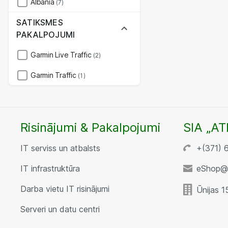
Albania
(7)
SATIKSMES
PAKALPOJUMI
Garmin Live Traffic
(2)
Garmin Traffic
(1)
Risinājumi & Pakalpojumi
SIA „AT
IT serviss un atbalsts
+(371) 
IT infrastruktūra
eShop@a
Darba vietu IT risinājumi
Ūnijas 1
Serveri un datu centri