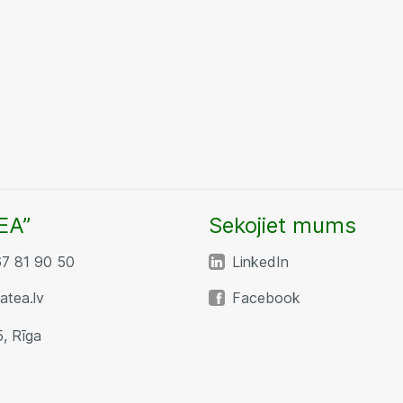
EA”
Sekojiet mums
67 81 90 50
LinkedIn
tea.lv
Facebook
5, Rīga