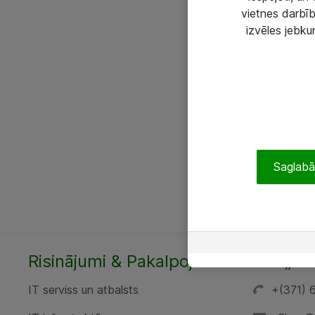
vietnes darbīb
izvēles jebku
Saglabāt
Risinājumi & Pakalpojumi
SIA „AT
IT serviss un atbalsts
+(371) 