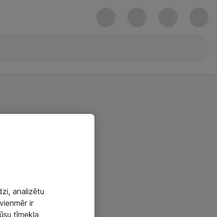
zi, analizētu
vienmēr ir
mūsu tīmekļa