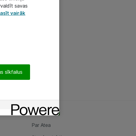
rvaldīt savas
asīt vairāk
s sīkfailus
Par Atea
Par Atea