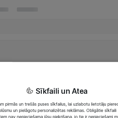
Sīkfaili un Atea
 pirmās un trešās puses sīkfailus, lai uzlabotu lietotāju piered
lūsmu un pielāgotu personalizētas reklāmas. Obligātie sīkfaili 
 tiem nav nepieciešama jūsu piekrišana, jo tie ir nepieciešami 