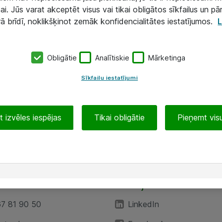
ai. Jūs varat akceptēt visus vai tikai obligātos sīkfailus un pā
rā brīdī, noklikšķinot zemāk konfidencialitātes iestatījumos.
L
Obligātie
Analītiskie
Mārketinga
Sīkfailu iestatījumi
 izvēles iespējas
Tikai obligātie
Pieņemt visu
EA”
Sekojiet mums
67 81 90 50
LinkedIn