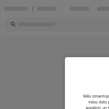
Mēs izmantojam
mūsu datu p
iespējoti, un