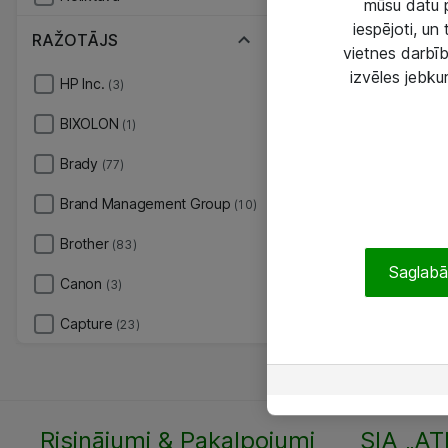
mūsu datu p
iespējoti, un
RAŽOTĀJS
vietnes darbīb
izvēles jebku
HP Inc.
(3)
BIXOLON
(1)
Brady
(77)
Brand Management Group
(10)
Brother
(83)
Saglabāt
Canon
(3)
Capture
(23)
Risinājumi & Pakalpojumi
SIA „AT