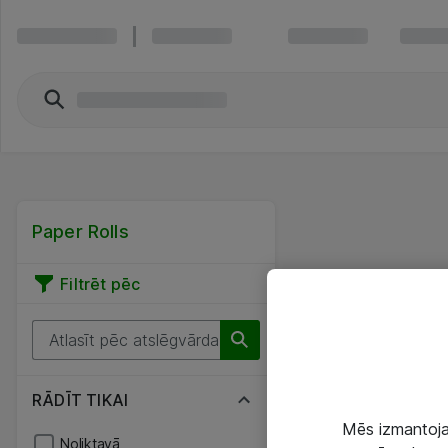
Paper Rolls
Filtrēt pēc
RĀDĪT TIKAI
Mēs izmantojam
Noliktavā