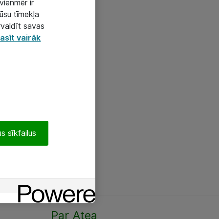
vienmēr ir
mūsu tīmekļa
rvaldīt savas
asīt vairāk
s sīkfailus
Par Atea