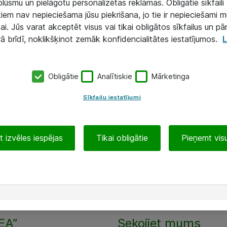
lūsmu un pielāgotu personalizētas reklāmas. Obligātie sīkfaili 
 tiem nav nepieciešama jūsu piekrišana, jo tie ir nepieciešami 
ai. Jūs varat akceptēt visus vai tikai obligātos sīkfailus un pā
rā brīdī, noklikšķinot zemāk konfidencialitātes iestatījumos.
L
Obligātie
Analītiskie
Mārketinga
Sīkfailu iestatījumi
 izvēles iespējas
Tikai obligātie
Pieņemt visu
EA”
Sekojiet mums