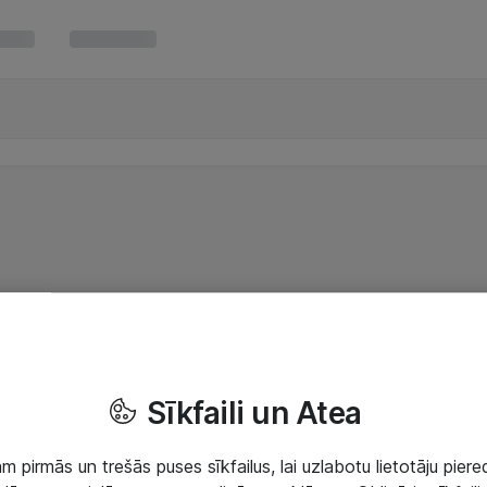
Sīkfaili un Atea
 pirmās un trešās puses sīkfailus, lai uzlabotu lietotāju piered