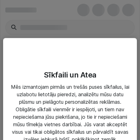
Bowls & Feeders
Sīkfaili un Atea
Mēs izmantojam pirmās un trešās puses sīkfailus, lai
uzlabotu lietotāju pieredzi, analizētu mūsu datu
plūsmu un pielāgotu personalizētas reklāmas.
Risinājumi & Pakalpojumi
Obligātie sīkfaili vienmēr ir iespējoti, un tiem nav
nepieciešama jūsu piekrišana, jo tie ir nepieciešami
IT serviss un atbalsts
mūsu tīmekļa vietnes darbībai. Jūs varat akceptēt
IT infrastruktūra
visus vai tikai obligātos sīkfailus un pārvaldīt savas
izvēles jebkurā brīdī, noklikšķinot zemāk