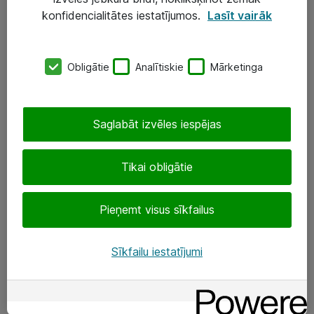
Darba vietu IT risinājumi
konfidencialitātes iestatījumos.
Lasīt vairāk
Serveri un datu centri
Obligātie
Analītiskie
Mārketinga
SIA „ATEA”
+(371) 67 81 90 50
Saglabāt izvēles iespējas
eShop@atea.lv
Ūnijas 15, Rīga
Tikai obligātie
Sekojiet mums
Pieņemt visus sīkfailus
LinkedIn
Sīkfailu iestatījumi
Facebook
Par Atea