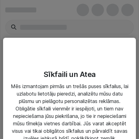
Printer Labels
Sīkfaili un Atea
Mēs izmantojam pirmās un trešās puses sīkfailus, lai
uzlabotu lietotāju pieredzi, analizētu mūsu datu
plūsmu un pielāgotu personalizētas reklāmas.
Risinājumi & Pakalpojumi
Obligātie sīkfaili vienmēr ir iespējoti, un tiem nav
nepieciešama jūsu piekrišana, jo tie ir nepieciešami
IT serviss un atbalsts
mūsu tīmekļa vietnes darbībai. Jūs varat akceptēt
IT infrastruktūra
visus vai tikai obligātos sīkfailus un pārvaldīt savas
izvēles jebkurā brīdī, noklikšķinot zemāk