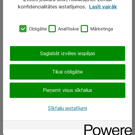
Darba vietu IT risinājumi
konfidencialitātes iestatījumos.
Lasīt vairāk
Serveri un datu centri
Obligātie
Analītiskie
Mārketinga
SIA „ATEA”
+(371) 67 81 90 50
Saglabāt izvēles iespējas
eShop@atea.lv
Ūnijas 15, Rīga
Tikai obligātie
Sekojiet mums
Pieņemt visus sīkfailus
LinkedIn
Sīkfailu iestatījumi
Facebook
Par Atea