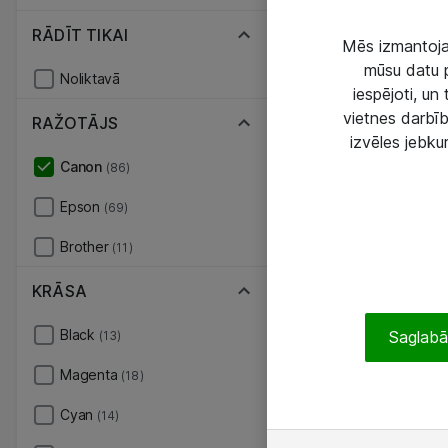
RĀDĪT TIKAI
Mēs izmantojam
mūsu datu p
Noliktavā
iespējoti, un
vietnes darbīb
RAŽOTĀJS
izvēles jebku
Canon
(86)
Epson
(69)
Brother
(11)
KRĀSA
Black
Saglabāt
(13)
Magenta
(18)
Cyan
(14)