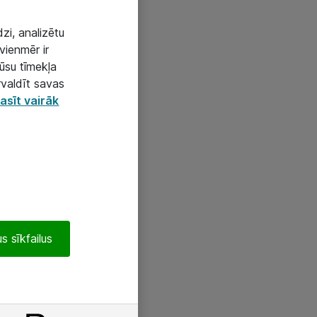
zi, analizētu
vienmēr ir
mūsu tīmekļa
rvaldīt savas
asīt vairāk
s sīkfailus