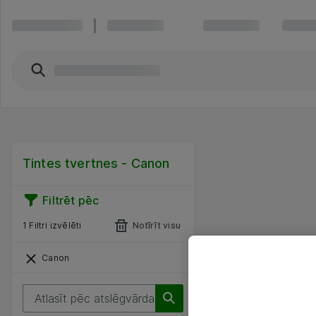
Tintes tvertnes - Canon
Filtrēt pēc
1 Filtri izvēlēti
Notīrīt visu
Canon