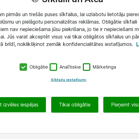
 pirmās un trešās puses sīkfailus, lai uzlabotu lietotāju piered
lūsmu un pielāgotu personalizētas reklāmas. Obligātie sīkfaili 
 tiem nav nepieciešama jūsu piekrišana, jo tie ir nepieciešami 
ai. Jūs varat akceptēt visus vai tikai obligātos sīkfailus un pā
rā brīdī, noklikšķinot zemāk konfidencialitātes iestatījumos.
L
Obligātie
Analītiskie
Mārketinga
Sīkfailu iestatījumi
 izvēles iespējas
Tikai obligātie
Pieņemt visu