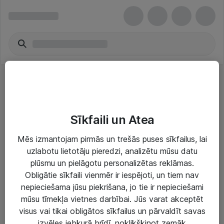
Diapozitīvu/ Filmu skeneri
Sīkfaili un Atea
Mēs izmantojam pirmās un trešās puses sīkfailus, lai
uzlabotu lietotāju pieredzi, analizētu mūsu datu
plūsmu un pielāgotu personalizētas reklāmas.
Risinājumi & Pakalpojumi
Obligātie sīkfaili vienmēr ir iespējoti, un tiem nav
nepieciešama jūsu piekrišana, jo tie ir nepieciešami
IT serviss un atbalsts
mūsu tīmekļa vietnes darbībai. Jūs varat akceptēt
IT infrastruktūra
visus vai tikai obligātos sīkfailus un pārvaldīt savas
izvēles jebkurā brīdī, noklikšķinot zemāk