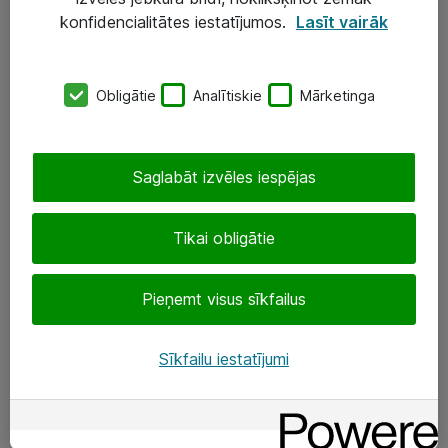
Darba vietu IT risinājumi
konfidencialitātes iestatījumos.
Lasīt vairāk
Serveri un datu centri
Obligātie
Analītiskie
Mārketinga
SIA „ATEA”
+(371) 67 81 90 50
Saglabāt izvēles iespējas
eShop@atea.lv
Ūnijas 15, Rīga
Tikai obligātie
Sekojiet mums
Pieņemt visus sīkfailus
LinkedIn
Sīkfailu iestatījumi
Facebook
Par Atea