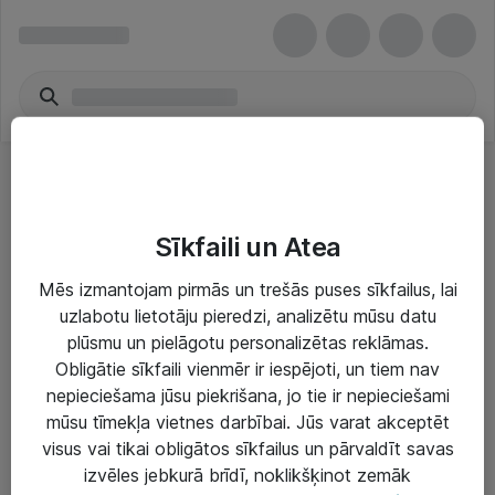
Other Scanners
Sīkfaili un Atea
Mēs izmantojam pirmās un trešās puses sīkfailus, lai
uzlabotu lietotāju pieredzi, analizētu mūsu datu
Risinājumi & Pakalpojumi
plūsmu un pielāgotu personalizētas reklāmas.
Obligātie sīkfaili vienmēr ir iespējoti, un tiem nav
IT serviss un atbalsts
nepieciešama jūsu piekrišana, jo tie ir nepieciešami
mūsu tīmekļa vietnes darbībai. Jūs varat akceptēt
IT infrastruktūra
visus vai tikai obligātos sīkfailus un pārvaldīt savas
Darba vietu IT risinājumi
izvēles jebkurā brīdī, noklikšķinot zemāk