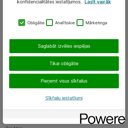
konfidencialitātes iestatījumos.
Lasīt vairāk
Serveri un datu centri
SIA „ATEA”
Obligātie
Analītiskie
Mārketinga
+(371) 67 81 90 50
eShop@atea.lv
Saglabāt izvēles iespējas
Ūnijas 15, Rīga
Tikai obligātie
Sekojiet mums
Pieņemt visus sīkfailus
LinkedIn
Sīkfailu iestatījumi
Facebook
Par Atea