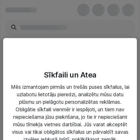
Kabeļi piederumi
Sīkfaili un Atea
Mēs izmantojam pirmās un trešās puses sīkfailus, lai
uzlabotu lietotāju pieredzi, analizētu mūsu datu
plūsmu un pielāgotu personalizētas reklāmas.
Risinājumi & Pakalpojumi
Obligātie sīkfaili vienmēr ir iespējoti, un tiem nav
nepieciešama jūsu piekrišana, jo tie ir nepieciešami
IT serviss un atbalsts
mūsu tīmekļa vietnes darbībai. Jūs varat akceptēt
IT infrastruktūra
visus vai tikai obligātos sīkfailus un pārvaldīt savas
izvēles jebkurā brīdī, noklikšķinot zemāk