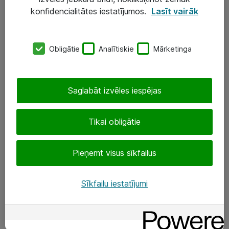
Darba vietu IT risinājumi
konfidencialitātes iestatījumos.
Lasīt vairāk
Serveri un datu centri
Obligātie
Analītiskie
Mārketinga
SIA „ATEA”
+(371) 67 81 90 50
Saglabāt izvēles iespējas
eShop@atea.lv
Ūnijas 15, Rīga
Tikai obligātie
Sekojiet mums
Pieņemt visus sīkfailus
LinkedIn
Sīkfailu iestatījumi
Facebook
Par Atea