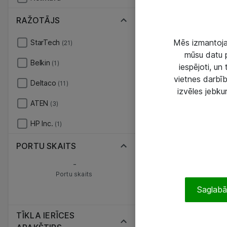
RAŽOTĀJS
Mēs izmantojam
StarTech
(21)
mūsu datu p
Belkin
(1)
iespējoti, un
vietnes darbīb
Deltaco
(11)
izvēles jebku
ATEN
(3)
HP Inc.
(1)
PORTU SKAITS
-
Portu skaits
Saglabāt
TĪKLA IERĪCES