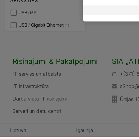
APAKŠTIPS
USB
(158)
USB / Gigabit Ethernet
(1)
Risinājumi & Pakalpojumi
SIA „AT
IT serviss un atbalsts
+(371) 
IT infrastruktūra
eShop@a
Darba vietu IT risinājumi
Ūnijas 1
Serveri un datu centri
Lietuva
Igaunija