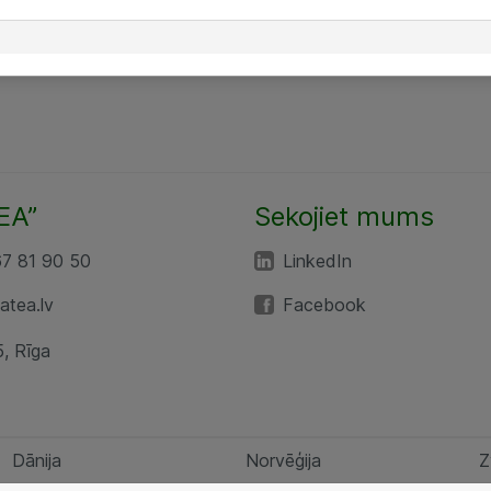
EA”
Sekojiet mums
67 81 90 50
LinkedIn
tea.lv
Facebook
5, Rīga
Dānija
Norvēģija
Z