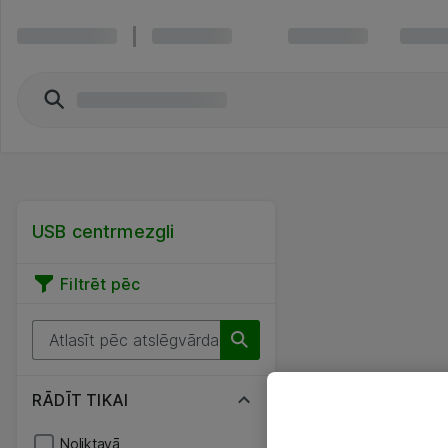
USB centrmezgli
Filtrēt pēc
RĀDĪT TIKAI
Noliktavā