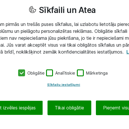
Sīkfaili un Atea
 pirmās un trešās puses sīkfailus, lai uzlabotu lietotāju piered
lūsmu un pielāgotu personalizētas reklāmas. Obligātie sīkfaili 
 tiem nav nepieciešama jūsu piekrišana, jo tie ir nepieciešami 
ai. Jūs varat akceptēt visus vai tikai obligātos sīkfailus un pā
rā brīdī, noklikšķinot zemāk konfidencialitātes iestatījumos.
L
Obligātie
Analītiskie
Mārketinga
Sīkfailu iestatījumi
 izvēles iespējas
Tikai obligātie
Pieņemt visu