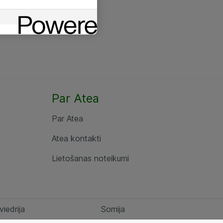
Par Atea
Par Atea
Atea kontakti
Lietošanas noteikumi
viedrija
Somija