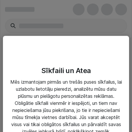
Tīkla adapteri
Sīkfaili un Atea
Mēs izmantojam pirmās un trešās puses sīkfailus, lai
uzlabotu lietotāju pieredzi, analizētu mūsu datu
plūsmu un pielāgotu personalizētas reklāmas.
Risinājumi & Pakalpojumi
Obligātie sīkfaili vienmēr ir iespējoti, un tiem nav
nepieciešama jūsu piekrišana, jo tie ir nepieciešami
IT serviss un atbalsts
mūsu tīmekļa vietnes darbībai. Jūs varat akceptēt
IT infrastruktūra
visus vai tikai obligātos sīkfailus un pārvaldīt savas
izvēles jebkurā brīdī, noklikšķinot zemāk