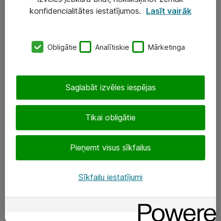
Darba vietu IT risinājumi
konfidencialitātes iestatījumos.
Lasīt vairāk
Serveri un datu centri
Obligātie
Analītiskie
Mārketinga
SIA „ATEA”
+(371) 67 81 90 50
Saglabāt izvēles iespējas
eShop@atea.lv
Ūnijas 15, Rīga
Tikai obligātie
Sekojiet mums
Pieņemt visus sīkfailus
LinkedIn
Sīkfailu iestatījumi
Facebook
Par Atea