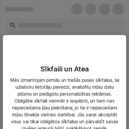
Mātesplates
Sīkfaili un Atea
Mēs izmantojam pirmās un trešās puses sīkfailus, lai
uzlabotu lietotāju pieredzi, analizētu mūsu datu
plūsmu un pielāgotu personalizētas reklāmas.
Risinājumi & Pakalpojumi
Obligātie sīkfaili vienmēr ir iespējoti, un tiem nav
nepieciešama jūsu piekrišana, jo tie ir nepieciešami
IT serviss un atbalsts
mūsu tīmekļa vietnes darbībai. Jūs varat akceptēt
IT infrastruktūra
visus vai tikai obligātos sīkfailus un pārvaldīt savas
izvēles jebkurā brīdī, noklikšķinot zemāk