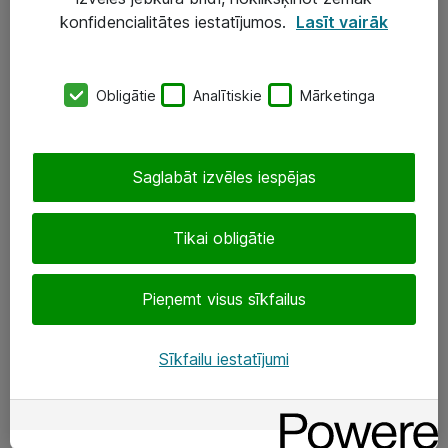
Darba vietu IT risinājumi
konfidencialitātes iestatījumos.
Lasīt vairāk
Serveri un datu centri
Obligātie
Analītiskie
Mārketinga
SIA „ATEA”
+(371) 67 81 90 50
Saglabāt izvēles iespējas
eShop@atea.lv
Ūnijas 15, Rīga
Tikai obligātie
Sekojiet mums
Pieņemt visus sīkfailus
LinkedIn
Sīkfailu iestatījumi
Facebook
Par Atea