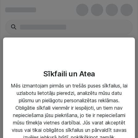
Galddatoru piederumi
Sīkfaili un Atea
Mēs izmantojam pirmās un trešās puses sīkfailus, lai
uzlabotu lietotāju pieredzi, analizētu mūsu datu
plūsmu un pielāgotu personalizētas reklāmas.
Risinājumi & Pakalpojumi
Obligātie sīkfaili vienmēr ir iespējoti, un tiem nav
nepieciešama jūsu piekrišana, jo tie ir nepieciešami
IT serviss un atbalsts
mūsu tīmekļa vietnes darbībai. Jūs varat akceptēt
IT infrastruktūra
visus vai tikai obligātos sīkfailus un pārvaldīt savas
izvēles jebkurā brīdī, noklikšķinot zemāk