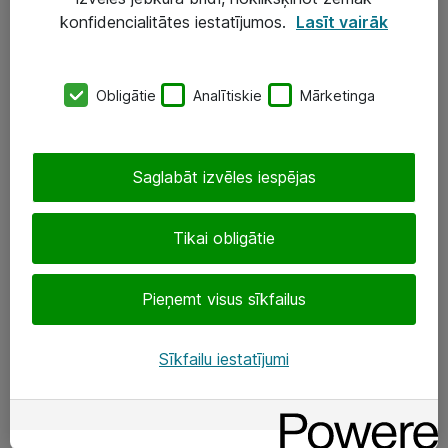
Darba vietu IT risinājumi
konfidencialitātes iestatījumos.
Lasīt vairāk
Serveri un datu centri
Obligātie
Analītiskie
Mārketinga
SIA „ATEA”
+(371) 67 81 90 50
Saglabāt izvēles iespējas
eShop@atea.lv
Ūnijas 15, Rīga
Tikai obligātie
Sekojiet mums
Pieņemt visus sīkfailus
LinkedIn
Sīkfailu iestatījumi
Facebook
Par Atea