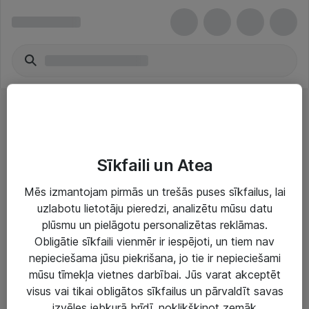
Klēpjdatoru somas
Sīkfaili un Atea
Mēs izmantojam pirmās un trešās puses sīkfailus, lai
uzlabotu lietotāju pieredzi, analizētu mūsu datu
plūsmu un pielāgotu personalizētas reklāmas.
Risinājumi & Pakalpojumi
Obligātie sīkfaili vienmēr ir iespējoti, un tiem nav
nepieciešama jūsu piekrišana, jo tie ir nepieciešami
IT serviss un atbalsts
mūsu tīmekļa vietnes darbībai. Jūs varat akceptēt
IT infrastruktūra
visus vai tikai obligātos sīkfailus un pārvaldīt savas
izvēles jebkurā brīdī, noklikšķinot zemāk