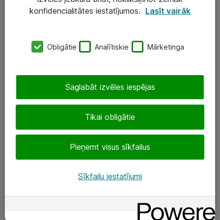
Darba vietu IT risinājumi
konfidencialitātes iestatījumos.
Lasīt vairāk
Serveri un datu centri
Obligātie
Analītiskie
Mārketinga
SIA „ATEA”
+(371) 67 81 90 50
Saglabāt izvēles iespējas
eShop@atea.lv
Ūnijas 15, Rīga
Tikai obligātie
Sekojiet mums
Pieņemt visus sīkfailus
LinkedIn
Sīkfailu iestatījumi
Facebook
Par Atea