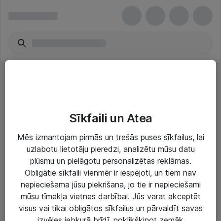
Tastatūras & peles komplekti
Sīkfaili un Atea
Mēs izmantojam pirmās un trešās puses sīkfailus, lai
uzlabotu lietotāju pieredzi, analizētu mūsu datu
plūsmu un pielāgotu personalizētas reklāmas.
Risinājumi & Pakalpojumi
Obligātie sīkfaili vienmēr ir iespējoti, un tiem nav
nepieciešama jūsu piekrišana, jo tie ir nepieciešami
IT serviss un atbalsts
mūsu tīmekļa vietnes darbībai. Jūs varat akceptēt
IT infrastruktūra
visus vai tikai obligātos sīkfailus un pārvaldīt savas
izvēles jebkurā brīdī, noklikšķinot zemāk