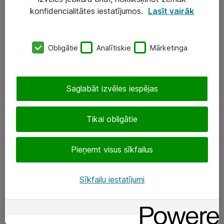
Darba vietu IT risinājumi
konfidencialitātes iestatījumos.
Lasīt vairāk
Serveri un datu centri
Obligātie
Analītiskie
Mārketinga
SIA „ATEA”
+(371) 67 81 90 50
Saglabāt izvēles iespējas
eShop@atea.lv
Ūnijas 15, Rīga
Tikai obligātie
Sekojiet mums
Pieņemt visus sīkfailus
LinkedIn
Sīkfailu iestatījumi
Facebook
Par Atea