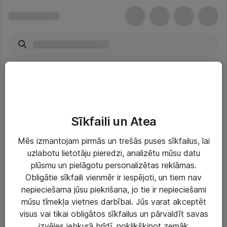
Other UPS
Sīkfaili un Atea
Mēs izmantojam pirmās un trešās puses sīkfailus, lai
uzlabotu lietotāju pieredzi, analizētu mūsu datu
plūsmu un pielāgotu personalizētas reklāmas.
Risinājumi & Pakalpojumi
Obligātie sīkfaili vienmēr ir iespējoti, un tiem nav
nepieciešama jūsu piekrišana, jo tie ir nepieciešami
IT serviss un atbalsts
mūsu tīmekļa vietnes darbībai. Jūs varat akceptēt
IT infrastruktūra
visus vai tikai obligātos sīkfailus un pārvaldīt savas
izvēles jebkurā brīdī, noklikšķinot zemāk