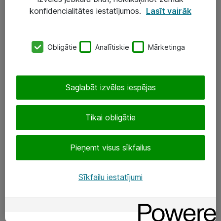
Darba vietu IT risinājumi
konfidencialitātes iestatījumos.
Lasīt vairāk
Serveri un datu centri
Obligātie
Analītiskie
Mārketinga
SIA „ATEA”
+(371) 67 81 90 50
Saglabāt izvēles iespējas
eShop@atea.lv
Ūnijas 15, Rīga
Tikai obligātie
Sekojiet mums
Pieņemt visus sīkfailus
LinkedIn
Sīkfailu iestatījumi
Facebook
Par Atea