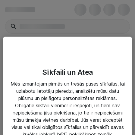
Savrupie UPS
Sīkfaili un Atea
Mēs izmantojam pirmās un trešās puses sīkfailus, lai
uzlabotu lietotāju pieredzi, analizētu mūsu datu
plūsmu un pielāgotu personalizētas reklāmas.
Risinājumi & Pakalpojumi
Obligātie sīkfaili vienmēr ir iespējoti, un tiem nav
nepieciešama jūsu piekrišana, jo tie ir nepieciešami
IT serviss un atbalsts
mūsu tīmekļa vietnes darbībai. Jūs varat akceptēt
IT infrastruktūra
visus vai tikai obligātos sīkfailus un pārvaldīt savas
izvēles jebkurā brīdī, noklikšķinot zemāk