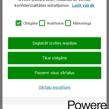
Darba vietu IT risinājumi
konfidencialitātes iestatījumos.
Lasīt vairāk
Serveri un datu centri
Obligātie
Analītiskie
Mārketinga
SIA „ATEA”
+(371) 67 81 90 50
Saglabāt izvēles iespējas
eShop@atea.lv
Ūnijas 15, Rīga
Tikai obligātie
Sekojiet mums
Pieņemt visus sīkfailus
LinkedIn
Sīkfailu iestatījumi
Facebook
Par Atea