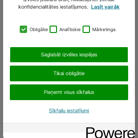
Darba vietu IT risinājumi
konfidencialitātes iestatījumos.
Lasīt vairāk
Serveri un datu centri
Obligātie
Analītiskie
Mārketinga
SIA „ATEA”
+(371) 67 81 90 50
Saglabāt izvēles iespējas
eShop@atea.lv
Ūnijas 15, Rīga
Tikai obligātie
Sekojiet mums
Pieņemt visus sīkfailus
LinkedIn
Sīkfailu iestatījumi
Facebook
Par Atea