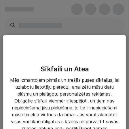
Door Bells
Sīkfaili un Atea
Mēs izmantojam pirmās un trešās puses sīkfailus, lai
uzlabotu lietotāju pieredzi, analizētu mūsu datu
plūsmu un pielāgotu personalizētas reklāmas.
Risinājumi & Pakalpojumi
Obligātie sīkfaili vienmēr ir iespējoti, un tiem nav
nepieciešama jūsu piekrišana, jo tie ir nepieciešami
IT serviss un atbalsts
mūsu tīmekļa vietnes darbībai. Jūs varat akceptēt
IT infrastruktūra
visus vai tikai obligātos sīkfailus un pārvaldīt savas
izvēles jebkurā brīdī, noklikšķinot zemāk