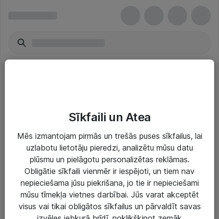
Lietojumprogrammatūru abonēšana
Sīkfaili un Atea
Mēs izmantojam pirmās un trešās puses sīkfailus, lai
uzlabotu lietotāju pieredzi, analizētu mūsu datu
plūsmu un pielāgotu personalizētas reklāmas.
Risinājumi & Pakalpojumi
Obligātie sīkfaili vienmēr ir iespējoti, un tiem nav
nepieciešama jūsu piekrišana, jo tie ir nepieciešami
IT serviss un atbalsts
mūsu tīmekļa vietnes darbībai. Jūs varat akceptēt
IT infrastruktūra
visus vai tikai obligātos sīkfailus un pārvaldīt savas
izvēles jebkurā brīdī, noklikšķinot zemāk