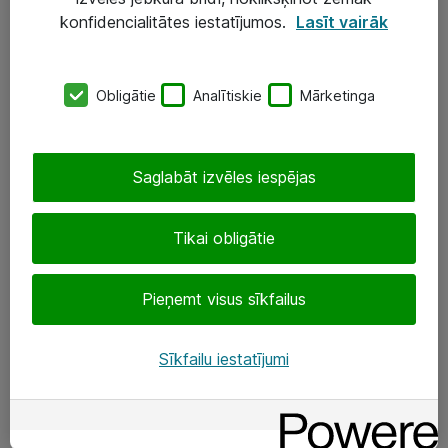
Darba vietu IT risinājumi
konfidencialitātes iestatījumos.
Lasīt vairāk
Serveri un datu centri
Obligātie
Analītiskie
Mārketinga
SIA „ATEA”
+(371) 67 81 90 50
Saglabāt izvēles iespējas
eShop@atea.lv
Ūnijas 15, Rīga
Tikai obligātie
Sekojiet mums
Pieņemt visus sīkfailus
LinkedIn
Sīkfailu iestatījumi
Facebook
Par Atea