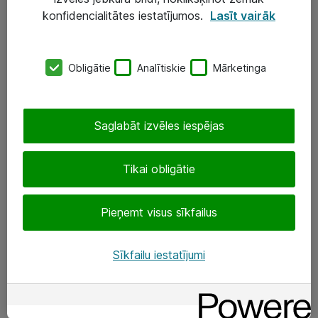
Darba vietu IT risinājumi
konfidencialitātes iestatījumos.
Lasīt vairāk
Serveri un datu centri
Obligātie
Analītiskie
Mārketinga
SIA „ATEA”
+(371) 67 81 90 50
Saglabāt izvēles iespējas
eShop@atea.lv
Ūnijas 15, Rīga
Tikai obligātie
Sekojiet mums
Pieņemt visus sīkfailus
LinkedIn
Sīkfailu iestatījumi
Facebook
Par Atea