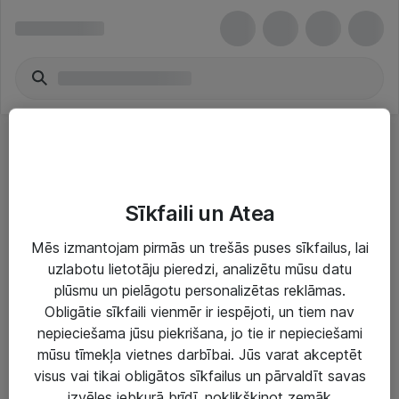
Datora servisa iespējas
Sīkfaili un Atea
Mēs izmantojam pirmās un trešās puses sīkfailus, lai
uzlabotu lietotāju pieredzi, analizētu mūsu datu
plūsmu un pielāgotu personalizētas reklāmas.
Risinājumi & Pakalpojumi
Obligātie sīkfaili vienmēr ir iespējoti, un tiem nav
nepieciešama jūsu piekrišana, jo tie ir nepieciešami
IT serviss un atbalsts
mūsu tīmekļa vietnes darbībai. Jūs varat akceptēt
IT infrastruktūra
visus vai tikai obligātos sīkfailus un pārvaldīt savas
izvēles jebkurā brīdī, noklikšķinot zemāk