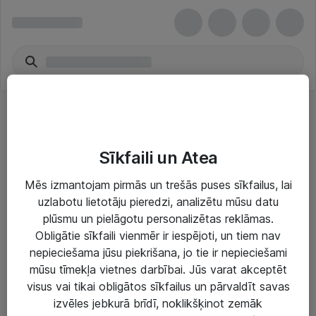
Pre-Purchasing Training Funds Units
Sīkfaili un Atea
Mēs izmantojam pirmās un trešās puses sīkfailus, lai
uzlabotu lietotāju pieredzi, analizētu mūsu datu
Risinājumi & Pakalpojumi
plūsmu un pielāgotu personalizētas reklāmas.
Obligātie sīkfaili vienmēr ir iespējoti, un tiem nav
IT serviss un atbalsts
nepieciešama jūsu piekrišana, jo tie ir nepieciešami
mūsu tīmekļa vietnes darbībai. Jūs varat akceptēt
IT infrastruktūra
visus vai tikai obligātos sīkfailus un pārvaldīt savas
Darba vietu IT risinājumi
izvēles jebkurā brīdī, noklikšķinot zemāk