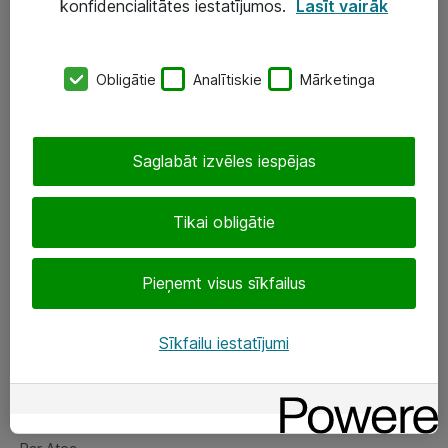
konfidencialitātes iestatījumos.
Lasīt vairāk
Serveri un datu centri
SIA „ATEA”
Obligātie
Analītiskie
Mārketinga
+(371) 67 81 90 50
eShop@atea.lv
Saglabāt izvēles iespējas
Ūnijas 15, Rīga
Tikai obligātie
Sekojiet mums
Pieņemt visus sīkfailus
LinkedIn
Sīkfailu iestatījumi
Facebook
Par Atea