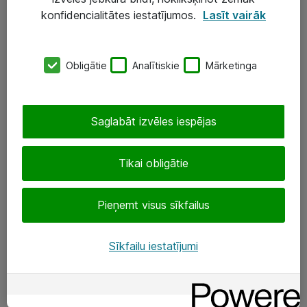
Darba vietu IT risinājumi
konfidencialitātes iestatījumos.
Lasīt vairāk
Serveri un datu centri
Obligātie
Analītiskie
Mārketinga
SIA „ATEA”
+(371) 67 81 90 50
Saglabāt izvēles iespējas
eShop@atea.lv
Ūnijas 15, Rīga
Tikai obligātie
Sekojiet mums
Pieņemt visus sīkfailus
LinkedIn
Sīkfailu iestatījumi
Facebook
Par Atea