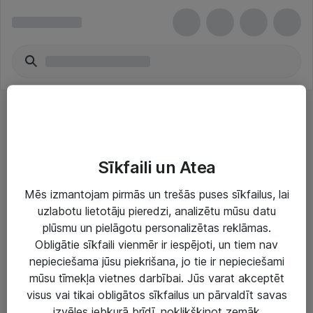
Galddatori
Sīkfaili un Atea
Mēs izmantojam pirmās un trešās puses sīkfailus, lai
uzlabotu lietotāju pieredzi, analizētu mūsu datu
plūsmu un pielāgotu personalizētas reklāmas.
Risinājumi & Pakalpojumi
Obligātie sīkfaili vienmēr ir iespējoti, un tiem nav
nepieciešama jūsu piekrišana, jo tie ir nepieciešami
IT serviss un atbalsts
mūsu tīmekļa vietnes darbībai. Jūs varat akceptēt
IT infrastruktūra
visus vai tikai obligātos sīkfailus un pārvaldīt savas
izvēles jebkurā brīdī, noklikšķinot zemāk