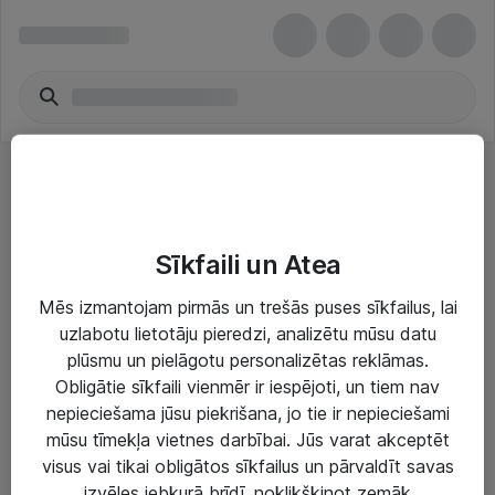
E-grāmatu lasītāji
Sīkfaili un Atea
Mēs izmantojam pirmās un trešās puses sīkfailus, lai
uzlabotu lietotāju pieredzi, analizētu mūsu datu
plūsmu un pielāgotu personalizētas reklāmas.
Risinājumi & Pakalpojumi
Obligātie sīkfaili vienmēr ir iespējoti, un tiem nav
nepieciešama jūsu piekrišana, jo tie ir nepieciešami
IT serviss un atbalsts
mūsu tīmekļa vietnes darbībai. Jūs varat akceptēt
IT infrastruktūra
visus vai tikai obligātos sīkfailus un pārvaldīt savas
izvēles jebkurā brīdī, noklikšķinot zemāk