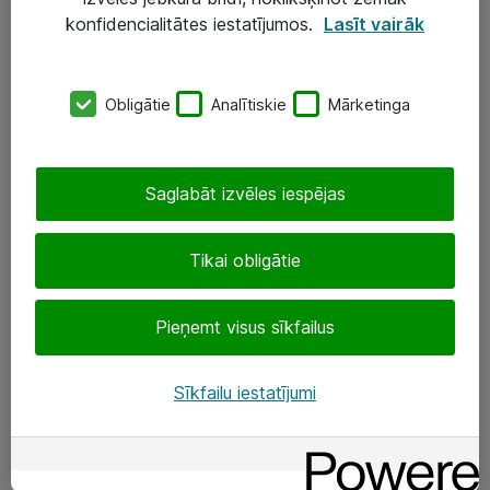
Darba vietu IT risinājumi
konfidencialitātes iestatījumos.
Lasīt vairāk
Serveri un datu centri
Obligātie
Analītiskie
Mārketinga
SIA „ATEA”
+(371) 67 81 90 50
Saglabāt izvēles iespējas
eShop@atea.lv
Ūnijas 15, Rīga
Tikai obligātie
Sekojiet mums
Pieņemt visus sīkfailus
LinkedIn
Sīkfailu iestatījumi
Facebook
Par Atea