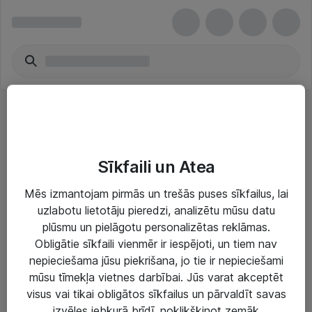
Planšetes & Plaukstdatori - Newland
Sīkfaili un Atea
Mēs izmantojam pirmās un trešās puses sīkfailus, lai
uzlabotu lietotāju pieredzi, analizētu mūsu datu
plūsmu un pielāgotu personalizētas reklāmas.
Risinājumi & Pakalpojumi
Obligātie sīkfaili vienmēr ir iespējoti, un tiem nav
nepieciešama jūsu piekrišana, jo tie ir nepieciešami
IT serviss un atbalsts
mūsu tīmekļa vietnes darbībai. Jūs varat akceptēt
IT infrastruktūra
visus vai tikai obligātos sīkfailus un pārvaldīt savas
izvēles jebkurā brīdī, noklikšķinot zemāk