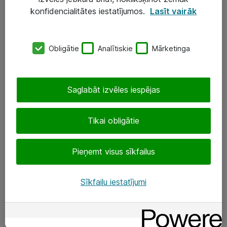
Darba vietu IT risinājumi
konfidencialitātes iestatījumos.
Lasīt vairāk
Serveri un datu centri
Obligātie
Analītiskie
Mārketinga
SIA „ATEA”
+(371) 67 81 90 50
Saglabāt izvēles iespējas
eShop@atea.lv
Ūnijas 15, Rīga
Tikai obligātie
Sekojiet mums
Pieņemt visus sīkfailus
LinkedIn
Sīkfailu iestatījumi
Facebook
Par Atea