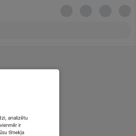
zi, analizētu
vienmēr ir
mūsu tīmekļa