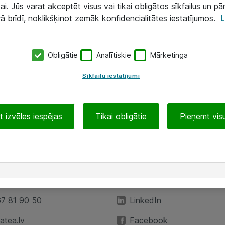
ai. Jūs varat akceptēt visus vai tikai obligātos sīkfailus un pā
rā brīdī, noklikšķinot zemāk konfidencialitātes iestatījumos.
L
Obligātie
Analītiskie
Mārketinga
Sīkfailu iestatījumi
 izvēles iespējas
Tikai obligātie
Pieņemt visu
EA”
Sekojiet mums
67 81 90 50
LinkedIn
tea.lv
Facebook