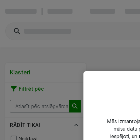
Klasteri
Filtrēt pēc
Mēs izmantojam
RĀDĪT TIKAI
mūsu datu p
iespējoti, un
Noliktavā