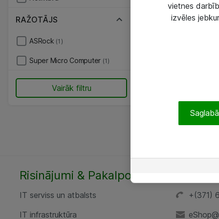
vietnes darbīb
izvēles jebku
RAŽOTĀJS
ASRock
(1)
Super Micro Computer
(1)
Vairāk filtru
Saglabāt
Risinājumi & Pakalpojumi
SIA „AT
IT serviss un atbalsts
+(371) 
IT infrastruktūra
eShop@a