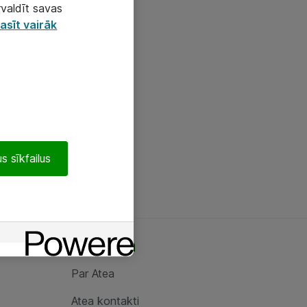
rvaldīt savas
asīt vairāk
s sīkfailus
Par Atea
Par Atea
Atea kontakti