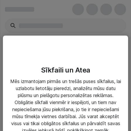
Single-board Computer Accessories
Sīkfaili un Atea
Mēs izmantojam pirmās un trešās puses sīkfailus, lai
uzlabotu lietotāju pieredzi, analizētu mūsu datu
plūsmu un pielāgotu personalizētas reklāmas.
Risinājumi & Pakalpojumi
Obligātie sīkfaili vienmēr ir iespējoti, un tiem nav
nepieciešama jūsu piekrišana, jo tie ir nepieciešami
IT serviss un atbalsts
mūsu tīmekļa vietnes darbībai. Jūs varat akceptēt
IT infrastruktūra
visus vai tikai obligātos sīkfailus un pārvaldīt savas
izvēles jebkurā brīdī, noklikšķinot zemāk