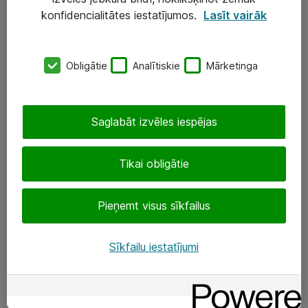
Darba vietu IT risinājumi
konfidencialitātes iestatījumos.
Lasīt vairāk
Serveri un datu centri
Obligātie
Analītiskie
Mārketinga
SIA „ATEA”
+(371) 67 81 90 50
Saglabāt izvēles iespējas
eShop@atea.lv
Ūnijas 15, Rīga
Tikai obligātie
Sekojiet mums
Pieņemt visus sīkfailus
LinkedIn
Sīkfailu iestatījumi
Facebook
Par Atea