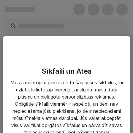
Bazvadu tilti
Sīkfaili un Atea
Mēs izmantojam pirmās un trešās puses sīkfailus, lai
uzlabotu lietotāju pieredzi, analizētu mūsu datu
plūsmu un pielāgotu personalizētas reklāmas.
Risinājumi & Pakalpojumi
Obligātie sīkfaili vienmēr ir iespējoti, un tiem nav
nepieciešama jūsu piekrišana, jo tie ir nepieciešami
IT serviss un atbalsts
mūsu tīmekļa vietnes darbībai. Jūs varat akceptēt
IT infrastruktūra
visus vai tikai obligātos sīkfailus un pārvaldīt savas
izvēles jebkurā brīdī, noklikšķinot zemāk