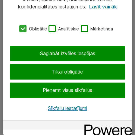
Darba vietu IT risinājumi
konfidencialitātes iestatījumos.
Lasīt vairāk
Serveri un datu centri
Obligātie
Analītiskie
Mārketinga
SIA „ATEA”
+(371) 67 81 90 50
Saglabāt izvēles iespējas
eShop@atea.lv
Ūnijas 15, Rīga
Tikai obligātie
Sekojiet mums
Pieņemt visus sīkfailus
LinkedIn
Sīkfailu iestatījumi
Facebook
Par Atea