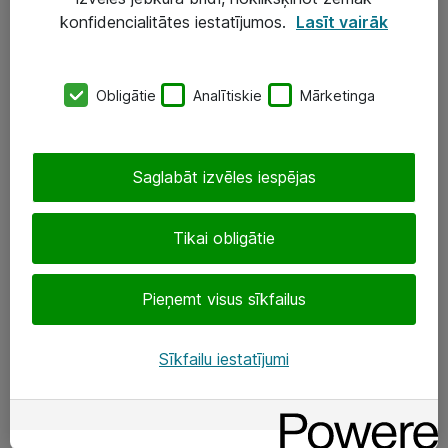
Darba vietu IT risinājumi
konfidencialitātes iestatījumos.
Lasīt vairāk
Serveri un datu centri
Obligātie
Analītiskie
Mārketinga
SIA „ATEA”
+(371) 67 81 90 50
Saglabāt izvēles iespējas
eShop@atea.lv
Ūnijas 15, Rīga
Tikai obligātie
Sekojiet mums
Pieņemt visus sīkfailus
LinkedIn
Sīkfailu iestatījumi
Facebook
Par Atea