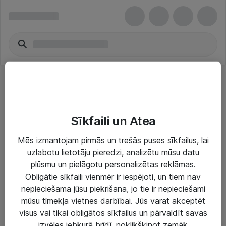
Bezvadu NIC
Sīkfaili un Atea
Mēs izmantojam pirmās un trešās puses sīkfailus, lai
uzlabotu lietotāju pieredzi, analizētu mūsu datu
plūsmu un pielāgotu personalizētas reklāmas.
Risinājumi & Pakalpojumi
Obligātie sīkfaili vienmēr ir iespējoti, un tiem nav
nepieciešama jūsu piekrišana, jo tie ir nepieciešami
IT serviss un atbalsts
mūsu tīmekļa vietnes darbībai. Jūs varat akceptēt
IT infrastruktūra
visus vai tikai obligātos sīkfailus un pārvaldīt savas
izvēles jebkurā brīdī, noklikšķinot zemāk