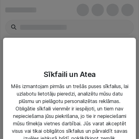
Bezvadu piekļuves punkti
Sīkfaili un Atea
Mēs izmantojam pirmās un trešās puses sīkfailus, lai
uzlabotu lietotāju pieredzi, analizētu mūsu datu
plūsmu un pielāgotu personalizētas reklāmas.
Risinājumi & Pakalpojumi
Obligātie sīkfaili vienmēr ir iespējoti, un tiem nav
nepieciešama jūsu piekrišana, jo tie ir nepieciešami
IT serviss un atbalsts
mūsu tīmekļa vietnes darbībai. Jūs varat akceptēt
IT infrastruktūra
visus vai tikai obligātos sīkfailus un pārvaldīt savas
izvēles jebkurā brīdī, noklikšķinot zemāk