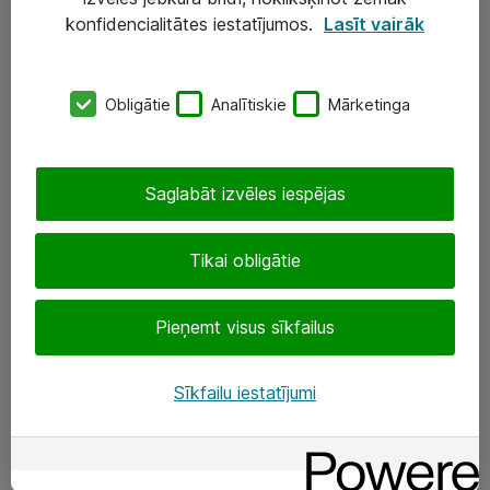
Darba vietu IT risinājumi
konfidencialitātes iestatījumos.
Lasīt vairāk
Serveri un datu centri
Obligātie
Analītiskie
Mārketinga
SIA „ATEA”
+(371) 67 81 90 50
Saglabāt izvēles iespējas
eShop@atea.lv
Ūnijas 15, Rīga
Tikai obligātie
Sekojiet mums
Pieņemt visus sīkfailus
LinkedIn
Sīkfailu iestatījumi
Facebook
Par Atea