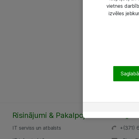
vietnes darbīb
izvēles jebku
Saglabāt
Risinājumi & Pakalpojumi
SIA „AT
IT serviss un atbalsts
+(371) 