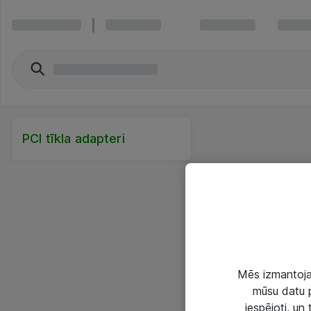
PCI tīkla adapteri
Mēs izmantojam
mūsu datu p
iespējoti, un