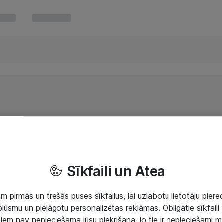
Sīkfaili un Atea
 pirmās un trešās puses sīkfailus, lai uzlabotu lietotāju piered
lūsmu un pielāgotu personalizētas reklāmas. Obligātie sīkfaili 
 tiem nav nepieciešama jūsu piekrišana, jo tie ir nepieciešami 