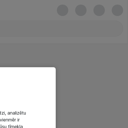
zi, analizētu
vienmēr ir
mūsu tīmekļa