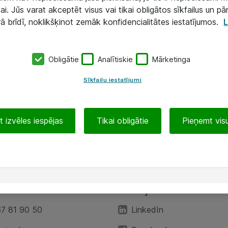
ai. Jūs varat akceptēt visus vai tikai obligātos sīkfailus un pā
rā brīdī, noklikšķinot zemāk konfidencialitātes iestatījumos.
L
Obligātie
Analītiskie
Mārketinga
Sīkfailu iestatījumi
 izvēles iespējas
Tikai obligātie
Pieņemt visu
EA”
Sekojiet mums
67 81 90 50
LinkedIn