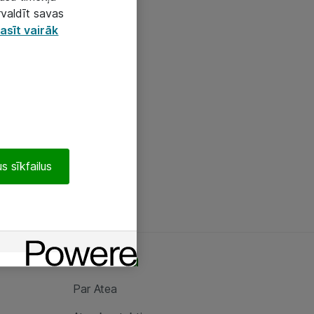
rvaldīt savas
asīt vairāk
s sīkfailus
Par Atea
Par Atea