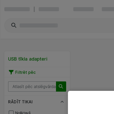
USB tīkla adapteri
Filtrēt pēc
RĀDĪT TIKAI
Noliktavā