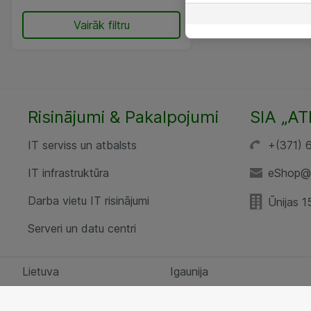
Vairāk filtru
Risinājumi & Pakalpojumi
SIA „AT
IT serviss un atbalsts
+(371) 
IT infrastruktūra
eShop@a
Darba vietu IT risinājumi
Ūnijas 1
Serveri un datu centri
Lietuva
Igaunija
Sīkfailu iestatījumi