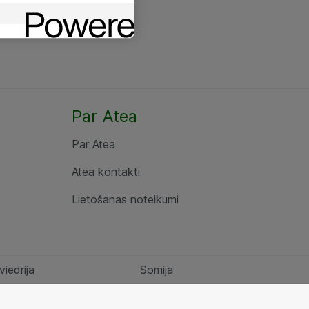
Par Atea
Par Atea
Atea kontakti
Lietošanas noteikumi
viedrija
Somija