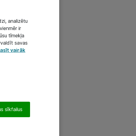
zi, analizētu
vienmēr ir
mūsu tīmekļa
rvaldīt savas
asīt vairāk
s sīkfailus