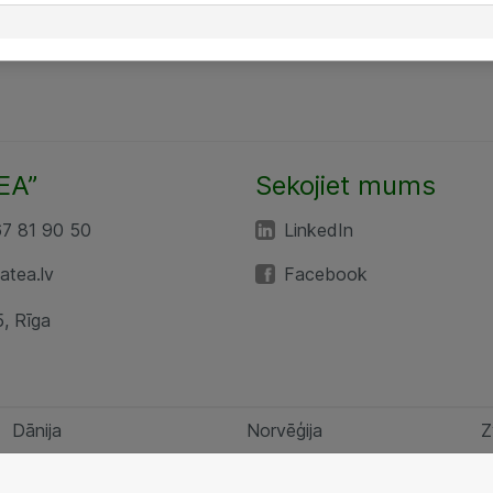
EA”
Sekojiet mums
67 81 90 50
LinkedIn
tea.lv
Facebook
5, Rīga
Dānija
Norvēģija
Z