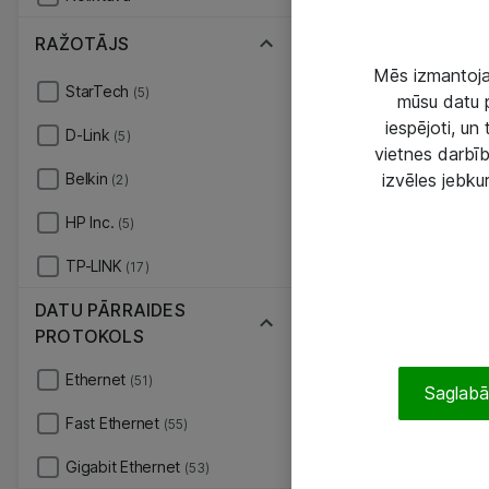
RAŽOTĀJS
Mēs izmantojam
StarTech
(5)
mūsu datu p
iespējoti, un
D-Link
(5)
vietnes darbīb
Belkin
izvēles jebku
(2)
HP Inc.
(5)
TP-LINK
(17)
DATU PĀRRAIDES
PROTOKOLS
Ethernet
(51)
Saglabāt
Fast Ethernet
(55)
Gigabit Ethernet
(53)