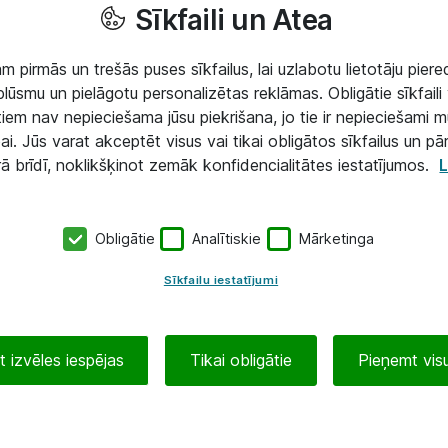
Sīkfaili un Atea
 pirmās un trešās puses sīkfailus, lai uzlabotu lietotāju piered
lūsmu un pielāgotu personalizētas reklāmas. Obligātie sīkfaili 
 tiem nav nepieciešama jūsu piekrišana, jo tie ir nepieciešami 
ai. Jūs varat akceptēt visus vai tikai obligātos sīkfailus un pā
rā brīdī, noklikšķinot zemāk konfidencialitātes iestatījumos.
L
Obligātie
Analītiskie
Mārketinga
Sīkfailu iestatījumi
 izvēles iespējas
Tikai obligātie
Pieņemt visu