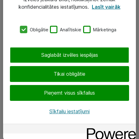
Darba vietu IT risinājumi
konfidencialitātes iestatījumos.
Lasīt vairāk
Serveri un datu centri
Obligātie
Analītiskie
Mārketinga
SIA „ATEA”
+(371) 67 81 90 50
Saglabāt izvēles iespējas
eShop@atea.lv
Ūnijas 15, Rīga
Tikai obligātie
Sekojiet mums
Pieņemt visus sīkfailus
LinkedIn
Sīkfailu iestatījumi
Facebook
Par Atea