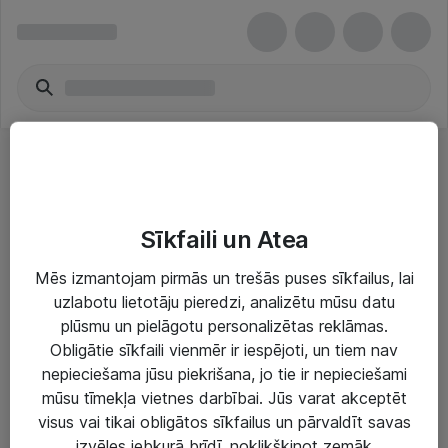
Pārvienojuma kabeļi
Sīkfaili un Atea
Mēs izmantojam pirmās un trešās puses sīkfailus, lai
uzlabotu lietotāju pieredzi, analizētu mūsu datu
plūsmu un pielāgotu personalizētas reklāmas.
Risinājumi & Pakalpojumi
Obligātie sīkfaili vienmēr ir iespējoti, un tiem nav
nepieciešama jūsu piekrišana, jo tie ir nepieciešami
IT serviss un atbalsts
mūsu tīmekļa vietnes darbībai. Jūs varat akceptēt
IT infrastruktūra
visus vai tikai obligātos sīkfailus un pārvaldīt savas
izvēles jebkurā brīdī, noklikšķinot zemāk