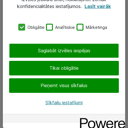
Darba vietu IT risinājumi
konfidencialitātes iestatījumos.
Lasīt vairāk
Serveri un datu centri
Obligātie
Analītiskie
Mārketinga
SIA „ATEA”
+(371) 67 81 90 50
Saglabāt izvēles iespējas
eShop@atea.lv
Ūnijas 15, Rīga
Tikai obligātie
Sekojiet mums
Pieņemt visus sīkfailus
LinkedIn
Sīkfailu iestatījumi
Facebook
Par Atea