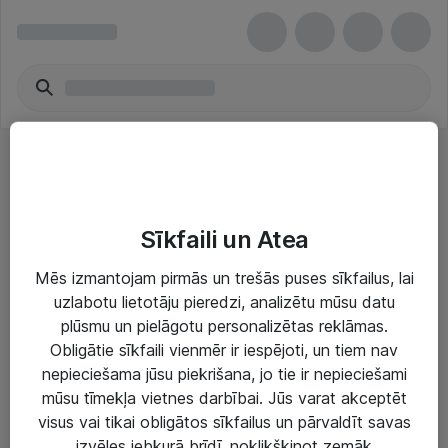
Šķiedru kabeļi
Sīkfaili un Atea
Mēs izmantojam pirmās un trešās puses sīkfailus, lai
uzlabotu lietotāju pieredzi, analizētu mūsu datu
plūsmu un pielāgotu personalizētas reklāmas.
Risinājumi & Pakalpojumi
Obligātie sīkfaili vienmēr ir iespējoti, un tiem nav
nepieciešama jūsu piekrišana, jo tie ir nepieciešami
IT serviss un atbalsts
mūsu tīmekļa vietnes darbībai. Jūs varat akceptēt
IT infrastruktūra
visus vai tikai obligātos sīkfailus un pārvaldīt savas
izvēles jebkurā brīdī, noklikšķinot zemāk