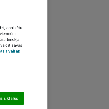
zi, analizētu
vienmēr ir
mūsu tīmekļa
rvaldīt savas
asīt vairāk
s sīkfailus