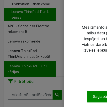
ThinkVision. Labāk kopā!
Lenovo ThinkPad T un L
sērijas
APC - Schneider Electric
Mēs izmantojam
rekomendē
mūsu datu p
iespējoti, un
Lenovo rekomendē
vietnes darbīb
izvēles jebku
Lenovo ThinkPad +
ThinkVision. Labāk kopā!
Lenovo ThinkPad T un L
sērijas
Filtrēt pēc
Saglabāt