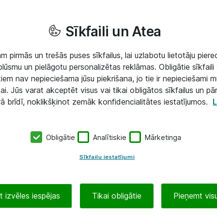
Sīkfaili un Atea
 pirmās un trešās puses sīkfailus, lai uzlabotu lietotāju piered
lūsmu un pielāgotu personalizētas reklāmas. Obligātie sīkfaili 
 tiem nav nepieciešama jūsu piekrišana, jo tie ir nepieciešami 
ai. Jūs varat akceptēt visus vai tikai obligātos sīkfailus un pā
rā brīdī, noklikšķinot zemāk konfidencialitātes iestatījumos.
L
Obligātie
Analītiskie
Mārketinga
Sīkfailu iestatījumi
 izvēles iespējas
Tikai obligātie
Pieņemt visu