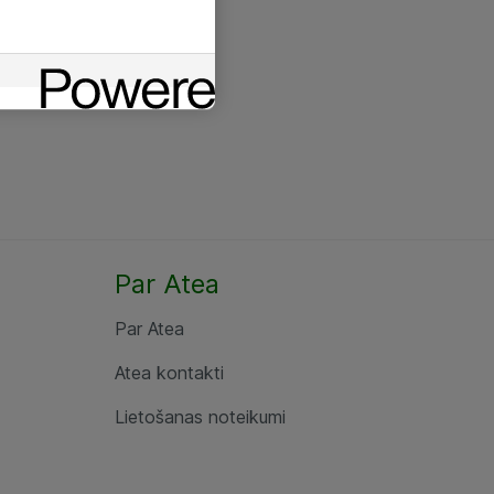
Par Atea
Par Atea
Atea kontakti
Lietošanas noteikumi