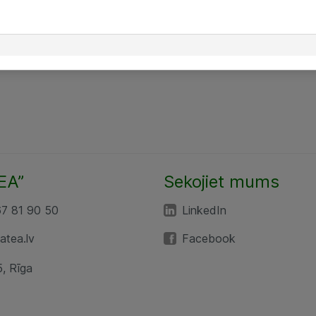
EA”
Sekojiet mums
67 81 90 50
LinkedIn
tea.lv
Facebook
5, Rīga