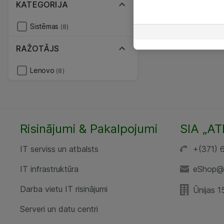
KATEGORIJA
Sistēmas
(8)
RAŽOTĀJS
Lenovo
(8)
Risinājumi & Pakalpojumi
SIA „AT
IT serviss un atbalsts
+(371) 
IT infrastruktūra
eShop@a
Darba vietu IT risinājumi
Ūnijas 1
Serveri un datu centri