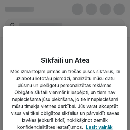
Sīkfaili un Atea
Mēs izmantojam pirmās un trešās puses sīkfailus, lai
uzlabotu lietotāju pieredzi, analizētu mūsu datu
Risinājumi & Pakalpojumi
plūsmu un pielāgotu personalizētas reklāmas.
Obligātie sīkfaili vienmēr ir iespējoti, un tiem nav
IT serviss un atbalsts
nepieciešama jūsu piekrišana, jo tie ir nepieciešami
IT infrastruktūra
mūsu tīmekļa vietnes darbībai. Jūs varat akceptēt
visus vai tikai obligātos sīkfailus un pārvaldīt savas
Darba vietu IT risinājumi
izvēles jebkurā brīdī, noklikšķinot zemāk
Serveri un datu centri
konfidencialitātes iestatījumos.
Lasīt vairāk