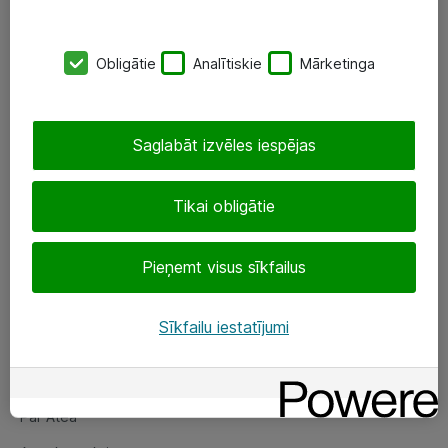
SIA „ATEA”
Obligātie
Analītiskie
Mārketinga
+(371) 67 81 90 50
eShop@atea.lv
Saglabāt izvēles iespējas
Ūnijas 15, Rīga
Tikai obligātie
Sekojiet mums
Pieņemt visus sīkfailus
LinkedIn
Facebook
Sīkfailu iestatījumi
Par Atea
Par Atea