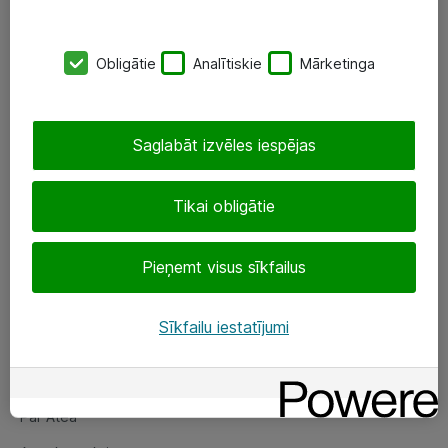
SIA „ATEA”
Obligātie
Analītiskie
Mārketinga
+(371) 67 81 90 50
eShop@atea.lv
Saglabāt izvēles iespējas
Ūnijas 15, Rīga
Tikai obligātie
Sekojiet mums
Pieņemt visus sīkfailus
LinkedIn
Facebook
Sīkfailu iestatījumi
Par Atea
Par Atea