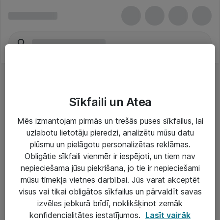
Sīkfaili un Atea
Mēs izmantojam pirmās un trešās puses sīkfailus, lai
uzlabotu lietotāju pieredzi, analizētu mūsu datu
Risinājumi & Pakalpojumi
plūsmu un pielāgotu personalizētas reklāmas.
Obligātie sīkfaili vienmēr ir iespējoti, un tiem nav
IT serviss un atbalsts
nepieciešama jūsu piekrišana, jo tie ir nepieciešami
IT infrastruktūra
mūsu tīmekļa vietnes darbībai. Jūs varat akceptēt
visus vai tikai obligātos sīkfailus un pārvaldīt savas
Darba vietu IT risinājumi
izvēles jebkurā brīdī, noklikšķinot zemāk
Serveri un datu centri
konfidencialitātes iestatījumos.
Lasīt vairāk