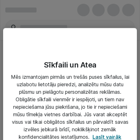
Sīkfaili un Atea
Mēs izmantojam pirmās un trešās puses sīkfailus, lai
uzlabotu lietotāju pieredzi, analizētu mūsu datu
Risinājumi & Pakalpojumi
plūsmu un pielāgotu personalizētas reklāmas.
Obligātie sīkfaili vienmēr ir iespējoti, un tiem nav
IT serviss un atbalsts
nepieciešama jūsu piekrišana, jo tie ir nepieciešami
IT infrastruktūra
mūsu tīmekļa vietnes darbībai. Jūs varat akceptēt
visus vai tikai obligātos sīkfailus un pārvaldīt savas
Darba vietu IT risinājumi
izvēles jebkurā brīdī, noklikšķinot zemāk
Serveri un datu centri
konfidencialitātes iestatījumos.
Lasīt vairāk