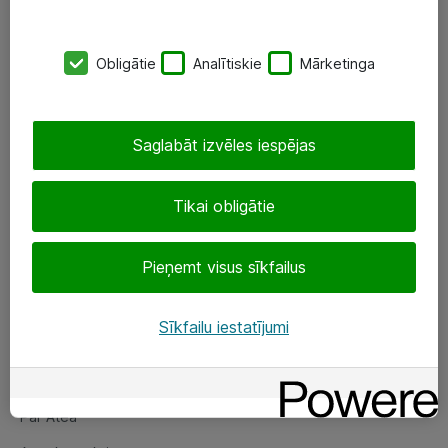
SIA „ATEA”
Obligātie
Analītiskie
Mārketinga
+(371) 67 81 90 50
eShop@atea.lv
Saglabāt izvēles iespējas
Ūnijas 15, Rīga
Tikai obligātie
Sekojiet mums
Pieņemt visus sīkfailus
LinkedIn
Facebook
Sīkfailu iestatījumi
Par Atea
Par Atea