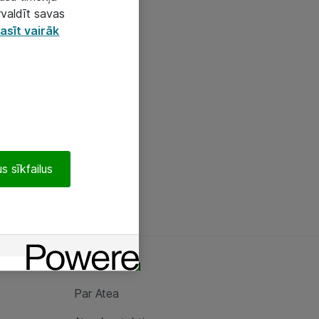
rvaldīt savas
asīt vairāk
s sīkfailus
Par Atea
Par Atea