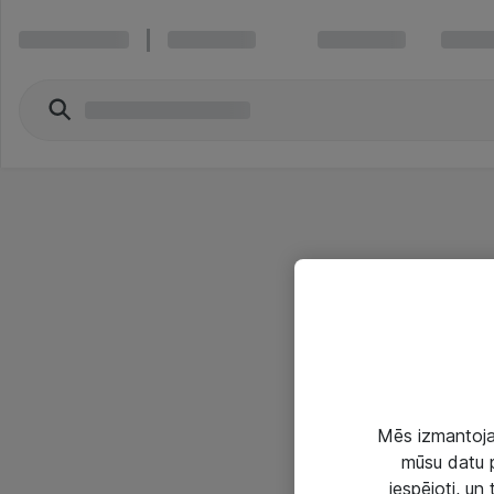
Mēs izmantojam
mūsu datu p
iespējoti, un