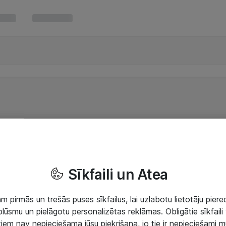
Sīkfaili un Atea
 pirmās un trešās puses sīkfailus, lai uzlabotu lietotāju piered
lūsmu un pielāgotu personalizētas reklāmas. Obligātie sīkfaili 
 tiem nav nepieciešama jūsu piekrišana, jo tie ir nepieciešami 