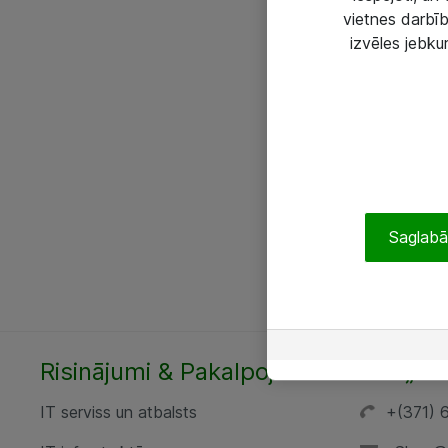
vietnes darbīb
izvēles jebku
Saglabāt
Risinājumi & Pakalpojumi
SIA „AT
IT serviss un atbalsts
+(371) 