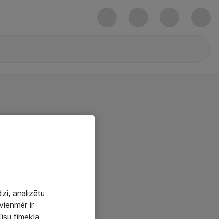
zi, analizētu
vienmēr ir
mūsu tīmekļa