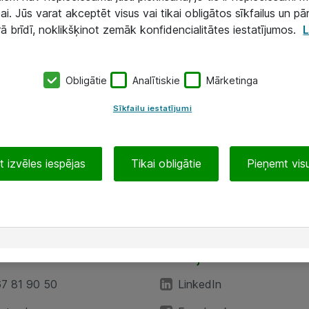
ai. Jūs varat akceptēt visus vai tikai obligātos sīkfailus un pā
rā brīdī, noklikšķinot zemāk konfidencialitātes iestatījumos.
L
Obligātie
Analītiskie
Mārketinga
Sīkfailu iestatījumi
 izvēles iespējas
Tikai obligātie
Pieņemt visu
EA”
Sekojiet mums
67 81 90 50
LinkedIn