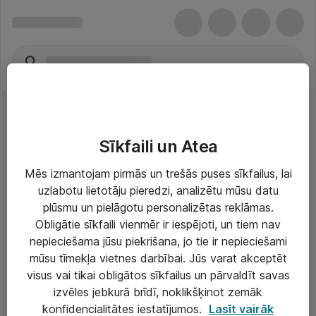
Sīkfaili un Atea
Mēs izmantojam pirmās un trešās puses sīkfailus, lai
uzlabotu lietotāju pieredzi, analizētu mūsu datu
Risinājumi & Pakalpojumi
plūsmu un pielāgotu personalizētas reklāmas.
Obligātie sīkfaili vienmēr ir iespējoti, un tiem nav
IT serviss un atbalsts
nepieciešama jūsu piekrišana, jo tie ir nepieciešami
IT infrastruktūra
mūsu tīmekļa vietnes darbībai. Jūs varat akceptēt
visus vai tikai obligātos sīkfailus un pārvaldīt savas
Darba vietu IT risinājumi
izvēles jebkurā brīdī, noklikšķinot zemāk
Serveri un datu centri
konfidencialitātes iestatījumos.
Lasīt vairāk