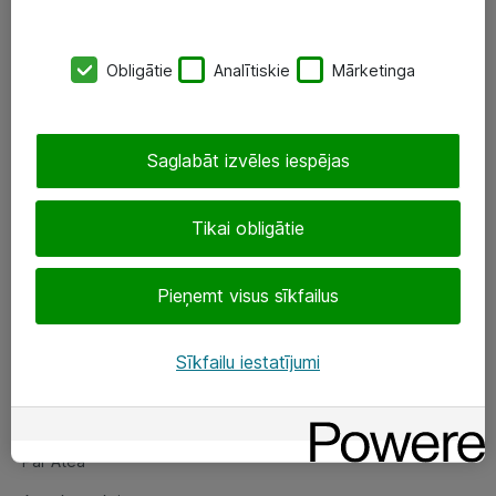
SIA „ATEA”
Obligātie
Analītiskie
Mārketinga
+(371) 67 81 90 50
eShop@atea.lv
Saglabāt izvēles iespējas
Ūnijas 15, Rīga
Tikai obligātie
Sekojiet mums
Pieņemt visus sīkfailus
LinkedIn
Facebook
Sīkfailu iestatījumi
Par Atea
Par Atea