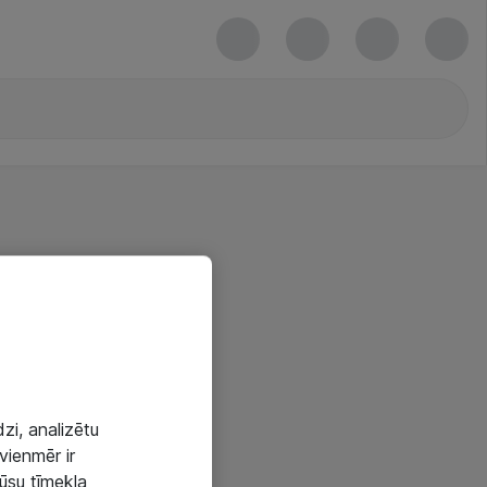
zi, analizētu
vienmēr ir
mūsu tīmekļa