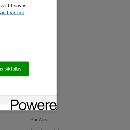
rvaldīt savas
asīt vairāk
s sīkfailus
Par Atea
Par Atea