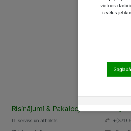
vietnes darbīb
izvēles jebku
Saglabāt
Risinājumi & Pakalpojumi
SIA „AT
IT serviss un atbalsts
+(371) 