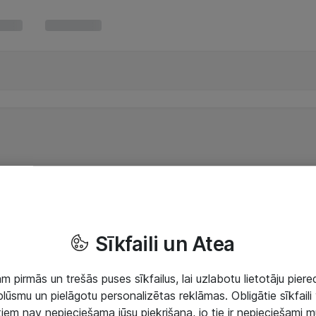
Sīkfaili un Atea
 pirmās un trešās puses sīkfailus, lai uzlabotu lietotāju piered
lūsmu un pielāgotu personalizētas reklāmas. Obligātie sīkfaili 
 tiem nav nepieciešama jūsu piekrišana, jo tie ir nepieciešami 