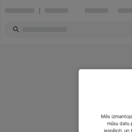
Mēs izmantojam
mūsu datu p
iespējoti, un