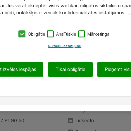
ai. Jūs varat akceptēt visus vai tikai obligātos sīkfailus un pā
rā brīdī, noklikšķinot zemāk konfidencialitātes iestatījumos.
L
Obligātie
Analītiskie
Mārketinga
Sīkfailu iestatījumi
 izvēles iespējas
Tikai obligātie
Pieņemt visu
EA”
Sekojiet mums
67 81 90 50
LinkedIn