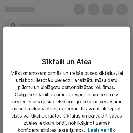
Sīkfaili un Atea
Mēs izmantojam pirmās un trešās puses sīkfailus, lai
uzlabotu lietotāju pieredzi, analizētu mūsu datu
Risinājumi & Pakalpojumi
plūsmu un pielāgotu personalizētas reklāmas.
Obligātie sīkfaili vienmēr ir iespējoti, un tiem nav
IT serviss un atbalsts
nepieciešama jūsu piekrišana, jo tie ir nepieciešami
IT infrastruktūra
mūsu tīmekļa vietnes darbībai. Jūs varat akceptēt
visus vai tikai obligātos sīkfailus un pārvaldīt savas
Darba vietu IT risinājumi
izvēles jebkurā brīdī, noklikšķinot zemāk
Serveri un datu centri
konfidencialitātes iestatījumos.
Lasīt vairāk