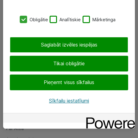
SIA „ATEA”
Obligātie
Analītiskie
Mārketinga
+(371) 67 81 90 50
eShop@atea.lv
Saglabāt izvēles iespējas
Ūnijas 15, Rīga
Tikai obligātie
Sekojiet mums
Pieņemt visus sīkfailus
LinkedIn
Facebook
Sīkfailu iestatījumi
Par Atea
Par Atea