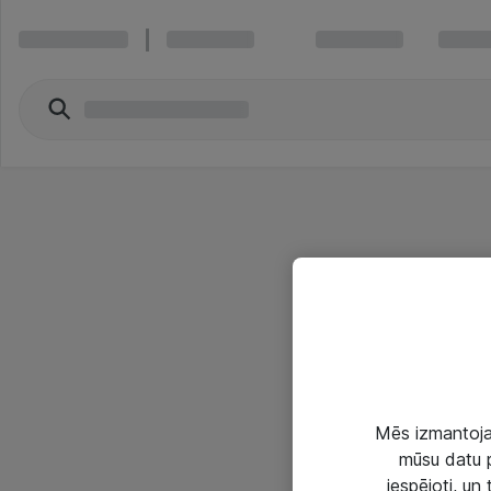
Mēs izmantojam
mūsu datu p
iespējoti, un