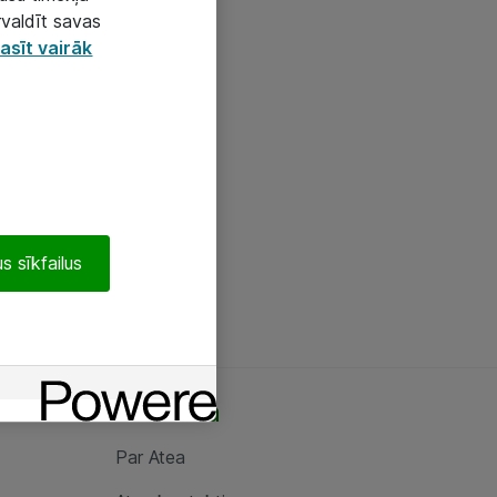
rvaldīt savas
asīt vairāk
s sīkfailus
Par Atea
Par Atea