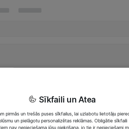
Sīkfaili un Atea
 pirmās un trešās puses sīkfailus, lai uzlabotu lietotāju piered
lūsmu un pielāgotu personalizētas reklāmas. Obligātie sīkfaili 
 tiem nav nepieciešama jūsu piekrišana, jo tie ir nepieciešami 