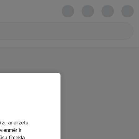
zi, analizētu
vienmēr ir
mūsu tīmekļa