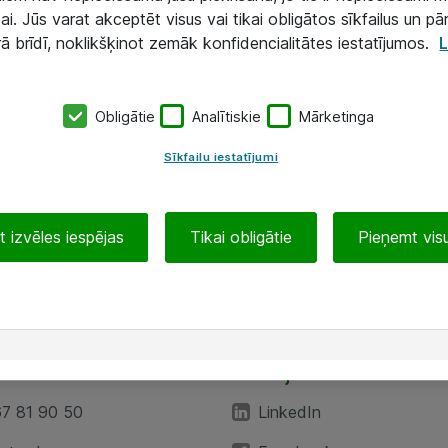
ai. Jūs varat akceptēt visus vai tikai obligātos sīkfailus un pā
rā brīdī, noklikšķinot zemāk konfidencialitātes iestatījumos.
L
Obligātie
Analītiskie
Mārketinga
Sīkfailu iestatījumi
 izvēles iespējas
Tikai obligātie
Pieņemt visu
EA”
Sekojiet mums
67 81 90 50
LinkedIn