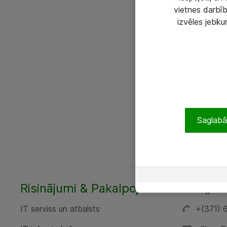
vietnes darbīb
izvēles jebku
Saglabāt
Risinājumi & Pakalpojumi
SIA „AT
IT serviss un atbalsts
+(371) 