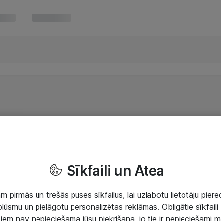
Sīkfaili un Atea
 pirmās un trešās puses sīkfailus, lai uzlabotu lietotāju piered
lūsmu un pielāgotu personalizētas reklāmas. Obligātie sīkfaili 
 tiem nav nepieciešama jūsu piekrišana, jo tie ir nepieciešami 