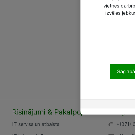
vietnes darbīb
izvēles jebku
Saglabāt
Risinājumi & Pakalpojumi
SIA „AT
IT serviss un atbalsts
+(371) 