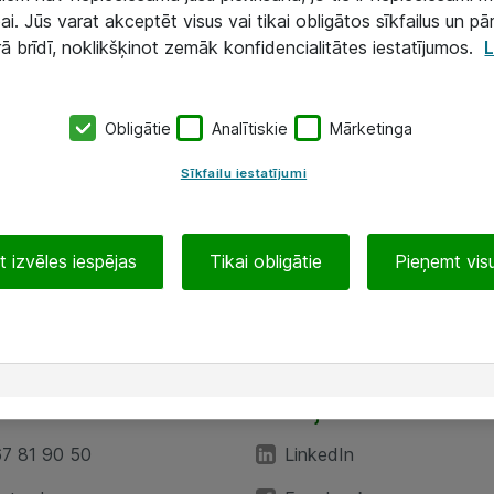
ai. Jūs varat akceptēt visus vai tikai obligātos sīkfailus un pā
rā brīdī, noklikšķinot zemāk konfidencialitātes iestatījumos.
L
Obligātie
Analītiskie
Mārketinga
Sīkfailu iestatījumi
 izvēles iespējas
Tikai obligātie
Pieņemt visu
EA”
Sekojiet mums
67 81 90 50
LinkedIn