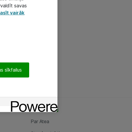
rvaldīt savas
asīt vairāk
s sīkfailus
Par Atea
Par Atea