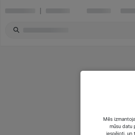
Mēs izmantojam
mūsu datu p
iespējoti, un