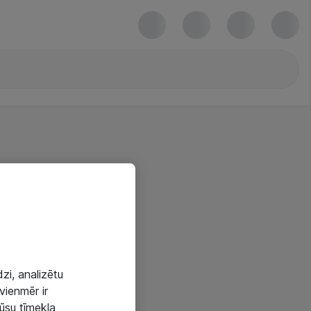
zi, analizētu
vienmēr ir
mūsu tīmekļa