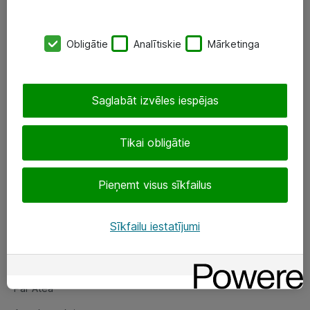
SIA „ATEA”
Obligātie
Analītiskie
Mārketinga
+(371) 67 81 90 50
eShop@atea.lv
Saglabāt izvēles iespējas
Ūnijas 15, Rīga
Tikai obligātie
Sekojiet mums
Pieņemt visus sīkfailus
LinkedIn
Facebook
Sīkfailu iestatījumi
Par Atea
Par Atea