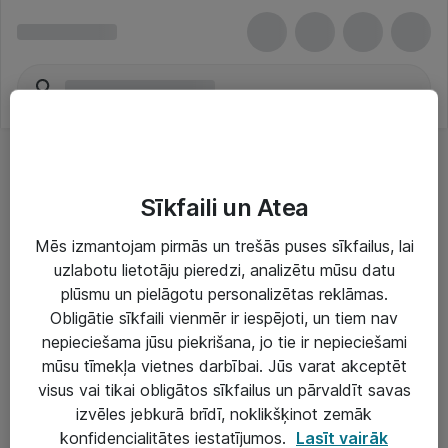
Sīkfaili un Atea
Mēs izmantojam pirmās un trešās puses sīkfailus, lai
uzlabotu lietotāju pieredzi, analizētu mūsu datu
Risinājumi & Pakalpojumi
plūsmu un pielāgotu personalizētas reklāmas.
Obligātie sīkfaili vienmēr ir iespējoti, un tiem nav
IT serviss un atbalsts
nepieciešama jūsu piekrišana, jo tie ir nepieciešami
IT infrastruktūra
mūsu tīmekļa vietnes darbībai. Jūs varat akceptēt
visus vai tikai obligātos sīkfailus un pārvaldīt savas
Darba vietu IT risinājumi
izvēles jebkurā brīdī, noklikšķinot zemāk
Serveri un datu centri
konfidencialitātes iestatījumos.
Lasīt vairāk