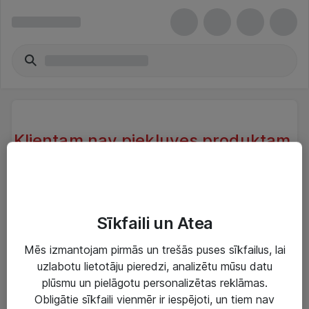
Klientam nav piekļuves produktam.
Klientam, kas atrodas sistēmā nav
piekļuve produktam.
Try another search or take a look at our similar
Sīkfaili un Atea
products below
Mēs izmantojam pirmās un trešās puses sīkfailus, lai
uzlabotu lietotāju pieredzi, analizētu mūsu datu
plūsmu un pielāgotu personalizētas reklāmas.
Obligātie sīkfaili vienmēr ir iespējoti, un tiem nav