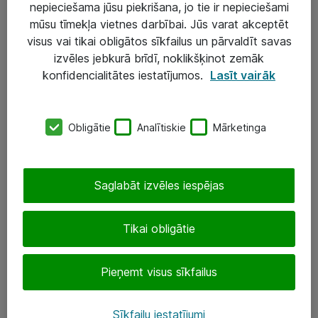
nepieciešama jūsu piekrišana, jo tie ir nepieciešami
mūsu tīmekļa vietnes darbībai. Jūs varat akceptēt
visus vai tikai obligātos sīkfailus un pārvaldīt savas
Risinājumi & Pakalpojumi
izvēles jebkurā brīdī, noklikšķinot zemāk
IT serviss un atbalsts
konfidencialitātes iestatījumos.
Lasīt vairāk
IT infrastruktūra
Darba vietu IT risinājumi
Obligātie
Analītiskie
Mārketinga
Serveri un datu centri
Saglabāt izvēles iespējas
SIA „ATEA”
+(371) 67 81 90 50
Tikai obligātie
eShop@atea.lv
Pieņemt visus sīkfailus
Ūnijas 15, Rīga
Sīkfailu iestatījumi