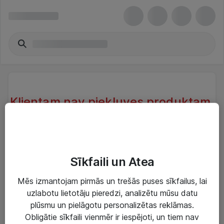
Klientam nav piekļuves produktam.
Klientam, kas atrodas sistēmā nav
piekļuve produktam.
Try another search or take a look at our similar
Sīkfaili un Atea
products below
Mēs izmantojam pirmās un trešās puses sīkfailus, lai
uzlabotu lietotāju pieredzi, analizētu mūsu datu
plūsmu un pielāgotu personalizētas reklāmas.
Obligātie sīkfaili vienmēr ir iespējoti, un tiem nav