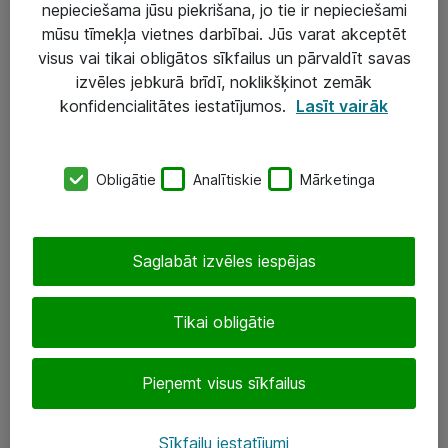
nepieciešama jūsu piekrišana, jo tie ir nepieciešami
mūsu tīmekļa vietnes darbībai. Jūs varat akceptēt
visus vai tikai obligātos sīkfailus un pārvaldīt savas
Risinājumi & Pakalpojumi
izvēles jebkurā brīdī, noklikšķinot zemāk
IT serviss un atbalsts
konfidencialitātes iestatījumos.
Lasīt vairāk
IT infrastruktūra
Darba vietu IT risinājumi
Obligātie
Analītiskie
Mārketinga
Serveri un datu centri
Saglabāt izvēles iespējas
SIA „ATEA”
+(371) 67 81 90 50
Tikai obligātie
eShop@atea.lv
Pieņemt visus sīkfailus
Ūnijas 15, Rīga
Sīkfailu iestatījumi