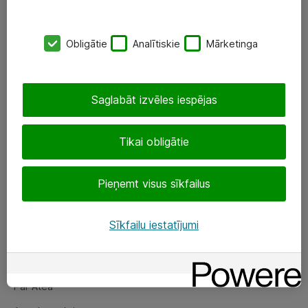
SIA „ATEA”
Obligātie
Analītiskie
Mārketinga
+(371) 67 81 90 50
eShop@atea.lv
Saglabāt izvēles iespējas
Ūnijas 15, Rīga
Tikai obligātie
Sekojiet mums
Pieņemt visus sīkfailus
LinkedIn
Facebook
Sīkfailu iestatījumi
Par Atea
Par Atea