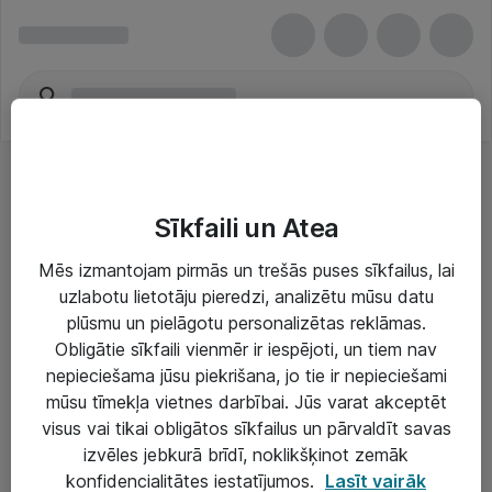
Sīkfaili un Atea
Mēs izmantojam pirmās un trešās puses sīkfailus, lai
uzlabotu lietotāju pieredzi, analizētu mūsu datu
Risinājumi & Pakalpojumi
plūsmu un pielāgotu personalizētas reklāmas.
Obligātie sīkfaili vienmēr ir iespējoti, un tiem nav
IT serviss un atbalsts
nepieciešama jūsu piekrišana, jo tie ir nepieciešami
IT infrastruktūra
mūsu tīmekļa vietnes darbībai. Jūs varat akceptēt
visus vai tikai obligātos sīkfailus un pārvaldīt savas
Darba vietu IT risinājumi
izvēles jebkurā brīdī, noklikšķinot zemāk
Serveri un datu centri
konfidencialitātes iestatījumos.
Lasīt vairāk