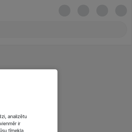
zi, analizētu
vienmēr ir
mūsu tīmekļa