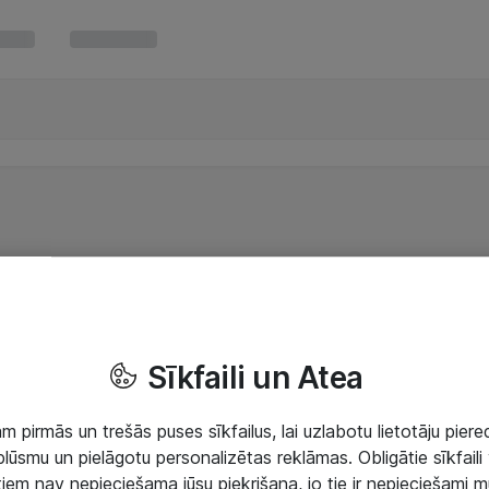
Sīkfaili un Atea
 pirmās un trešās puses sīkfailus, lai uzlabotu lietotāju piered
lūsmu un pielāgotu personalizētas reklāmas. Obligātie sīkfaili 
 tiem nav nepieciešama jūsu piekrišana, jo tie ir nepieciešami 