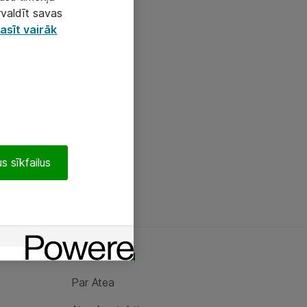
rvaldīt savas
asīt vairāk
s sīkfailus
Par Atea
Par Atea