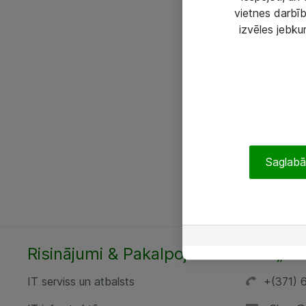
vietnes darbīb
izvēles jebku
Saglabāt
Risinājumi & Pakalpojumi
SIA „AT
IT serviss un atbalsts
+(371) 