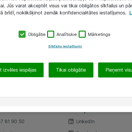
ai. Jūs varat akceptēt visus vai tikai obligātos sīkfailus un pā
rā brīdī, noklikšķinot zemāk konfidencialitātes iestatījumos.
L
Obligātie
Analītiskie
Mārketinga
Sīkfailu iestatījumi
 izvēles iespējas
Tikai obligātie
Pieņemt visu
EA”
Sekojiet mums
67 81 90 50
LinkedIn