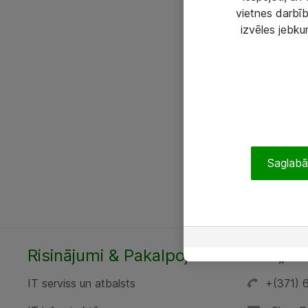
vietnes darbīb
izvēles jebku
Saglabāt
Risinājumi & Pakalpojumi
SIA „AT
IT serviss un atbalsts
+(371) 