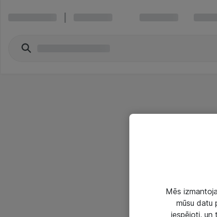
Mēs izmantojam
mūsu datu p
iespējoti, un