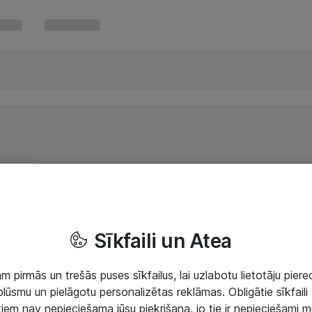
Sīkfaili un Atea
 pirmās un trešās puses sīkfailus, lai uzlabotu lietotāju piered
lūsmu un pielāgotu personalizētas reklāmas. Obligātie sīkfaili 
 tiem nav nepieciešama jūsu piekrišana, jo tie ir nepieciešami 