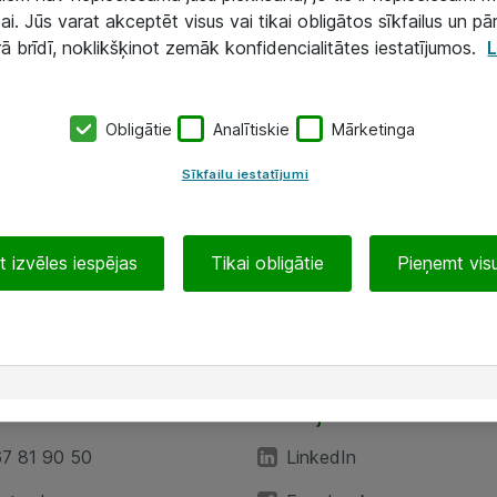
ai. Jūs varat akceptēt visus vai tikai obligātos sīkfailus un pā
rā brīdī, noklikšķinot zemāk konfidencialitātes iestatījumos.
L
Obligātie
Analītiskie
Mārketinga
Sīkfailu iestatījumi
 izvēles iespējas
Tikai obligātie
Pieņemt visu
EA”
Sekojiet mums
67 81 90 50
LinkedIn