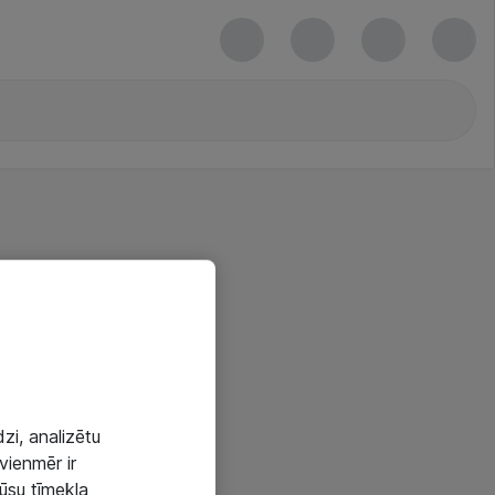
zi, analizētu
vienmēr ir
mūsu tīmekļa