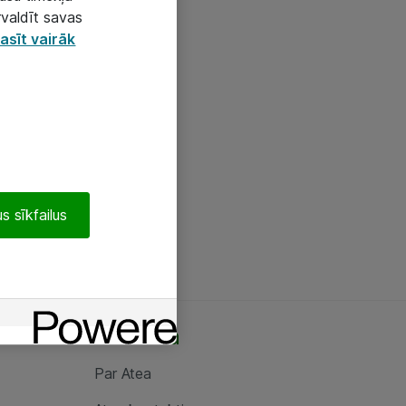
rvaldīt savas
asīt vairāk
s sīkfailus
Par Atea
Par Atea