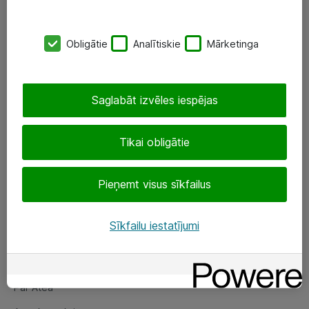
SIA „ATEA”
Obligātie
Analītiskie
Mārketinga
+(371) 67 81 90 50
eShop@atea.lv
Saglabāt izvēles iespējas
Ūnijas 15, Rīga
Tikai obligātie
Sekojiet mums
Pieņemt visus sīkfailus
LinkedIn
Facebook
Sīkfailu iestatījumi
Par Atea
Par Atea