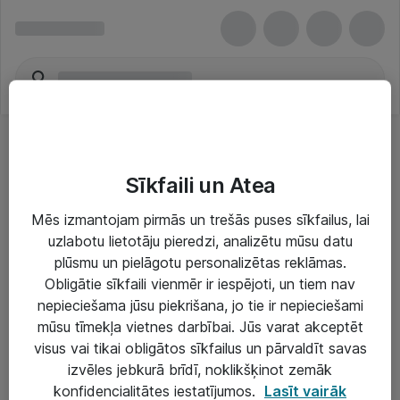
Sīkfaili un Atea
Mēs izmantojam pirmās un trešās puses sīkfailus, lai
uzlabotu lietotāju pieredzi, analizētu mūsu datu
Risinājumi & Pakalpojumi
plūsmu un pielāgotu personalizētas reklāmas.
Obligātie sīkfaili vienmēr ir iespējoti, un tiem nav
IT serviss un atbalsts
nepieciešama jūsu piekrišana, jo tie ir nepieciešami
IT infrastruktūra
mūsu tīmekļa vietnes darbībai. Jūs varat akceptēt
visus vai tikai obligātos sīkfailus un pārvaldīt savas
Darba vietu IT risinājumi
izvēles jebkurā brīdī, noklikšķinot zemāk
Serveri un datu centri
konfidencialitātes iestatījumos.
Lasīt vairāk